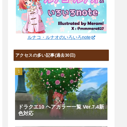
ルナコ・ルナオのいろいろnote
アクセスの多い記事(過去30日)
ドラクエ10 ヘアカラー一覧 Ver.7.4新
色対応