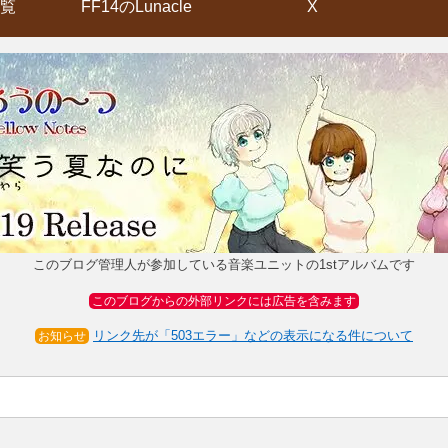
覧
FF14のLunacle
X
このブログ管理人が参加している音楽ユニットの1stアルバムです
このブログからの外部リンクには広告を含みます
リンク先が「503エラー」などの表示になる件について
お知らせ