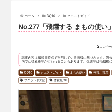
ホーム
DQ10
クエストガイド
No.277「飛躍する まもの使い
このペー
記事内容は掲載日時点で判明している情報に基づきます。過
内で仕様変更等が行われることもあります。仮説等は掲載後
DQ10
クエストガイド
まもの使い
転職・職業
プクランド大陸
体験版OK