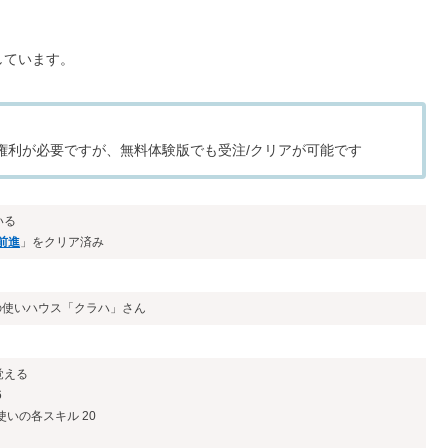
しています。
レイ権利が必要ですが、無料体験版でも受注/クリアが可能です
いる
前進
」をクリア済み
もの使いハウス「クラハ」さん
覚える
6
いの各スキル 20