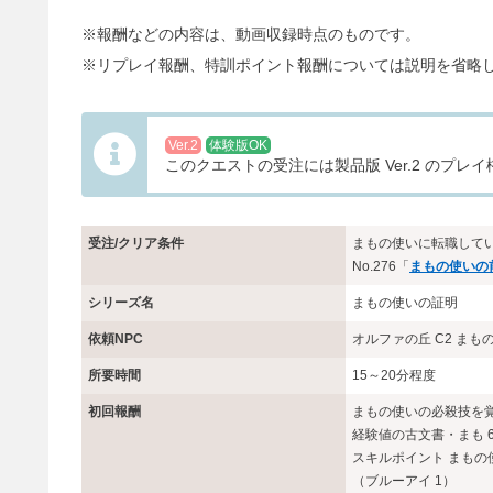
※報酬などの内容は、動画収録時点のものです。
※リプレイ報酬、特訓ポイント報酬については説明を省略
Ver.2
体験版OK
このクエストの受注には製品版 Ver.2 のプ
受注/クリア条件
まもの使いに転職して
No.276「
まもの使いの
シリーズ名
まもの使いの証明
依頼NPC
オルファの丘 C2 ま
所要時間
15～20分程度
初回報酬
まもの使いの必殺技を
経験値の古文書・まも 
スキルポイント まもの使
（ブルーアイ 1）