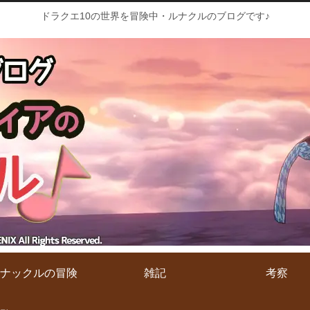
ドラクエ10の世界を冒険中・ルナクルのブログです♪
ナックルの冒険
雑記
考察