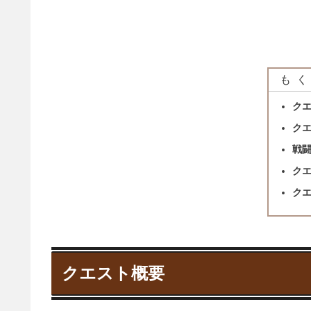
もく
ク
ク
戦
ク
ク
クエスト概要