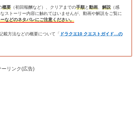
の
概要
（初回報酬など）、クリアまでの
手順
と
動画
、
解説
（感
的なストーリー内容に触れてはいませんが、動画や解説をご覧に
リーなどのネタバレにご注意ください。
記載方法などの概要について「
ドラクエ10 クエストガイド…の
ーリンク(広告)