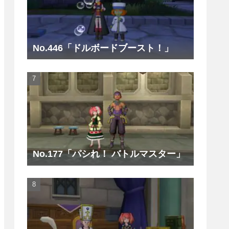
No.446「ドルボードブースト！」
No.177「パシれ！ バトルマスター」