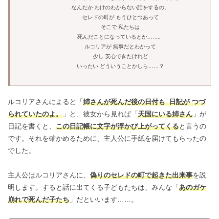
なんだか わけのわからない話をするの。
セレドの町が もうひとつあって
そこで 私たちは
死んだことになっているとか……。
ルコリアが 無事だとわかって
少し 安心できたけれど
いったい どういうことかしら……？
ルコリアさんによると「
姉さんが死んだ後の日付も 日記が つづ
られていたのよ。
」と、彼女から見れば「
天国にいる姉さん
」が
日記を書くと、
この日記帳に文字が浮かび上がってくる
と言うの
です。それを確かめるために、主人公に手紙を届けてもらったの
でした。
主人公はルコリアさんに、
偽りのセレドの町で起きた出来事
を説
明します。すると話に出てくる子どもたちは、みんな「
あのガケ
崩れで死んだ子たち
」だといいます……。