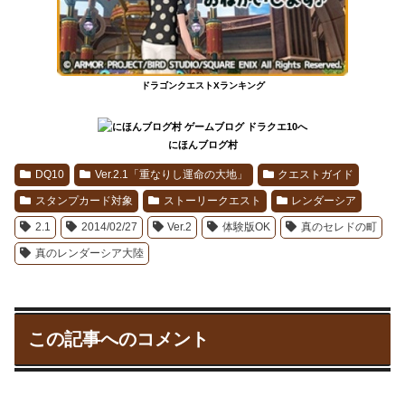
ドラゴンクエストXランキング
にほんブログ村
DQ10
Ver.2.1「重なりし運命の大地」
クエストガイド
スタンプカード対象
ストーリークエスト
レンダーシア
2.1
2014/02/27
Ver.2
体験版OK
真のセレドの町
真のレンダーシア大陸
この記事へのコメント