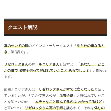
クエスト解説
真のセレドの町
のメインストーリークエスト「
生と死の重なると
き
」第2話です。
リゼロッタさん
の妹、
ルコリアさん
と話すと、「
あなた……どこ
かの町で 名誉子供って呼ばれていたこと あるでしょ？
」と聞かれ
ます。
前回ルコリアさんは、
リゼロッタさんがすでに亡くなった
と話し
ていましたが、どこかで主人公が「
名誉子供
」と呼ばれていたこ
とを知ったのか、「
ムチャなこと頼んでるのは わかってるけど
」
と言いつつ、
リゼロッタさん宛の手紙
を託されて、それを
偽りの