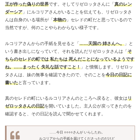
王が作った偽りの世界
です。そしてリゼロッタさんに「
真のレン
ダーシア
」にルコリアさんがいることを伝えても、リゼロッタさ
んは自身のいる場所が「
本物の
」セレドの町だと思っているので
当然ですが、何のことやらわからない様子です。
ルコリアさんからの手紙を見せると「
……天国の 姉さんへ。
」と
いう書き出しになっていて、それを読んだリゼロッタさんは「
そ
ちらのセレドの町では 私たちは 死んだことになっているようです
ね。……まったく 失礼な話ですこと！
」と憤慨します。リゼロッ
タさんは、妹の無事を確認できたので、そのことを
今日の日記に
書いた
と言っています。
真のセレドの町にいるルコリアさんのところへ戻ると、彼女は
リ
ゼロッタさんの日記
を開いていました。主人公が戻ってきたのを
確認すると、その日記を読んで聞かせてくれます。
……今日 ○○○○さんが いらしたわ。
ルコリアからの手紙を届けてくださったのだけど