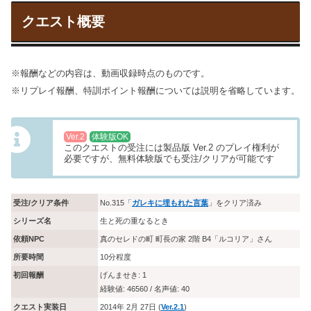
クエスト概要
※報酬などの内容は、動画収録時点のものです。
※リプレイ報酬、特訓ポイント報酬については説明を省略しています。
Ver.2
体験版OK
このクエストの受注には製品版 Ver.2 のプレイ権利が
必要ですが、無料体験版でも受注/クリアが可能です
受注/クリア条件
No.315「
ガレキに埋もれた言葉
」をクリア済み
シリーズ名
生と死の重なるとき
依頼NPC
真のセレドの町 町長の家 2階 B4「ルコリア」さん
所要時間
10分程度
初回報酬
げんませき: 1
経験値: 46560 / 名声値: 40
クエスト実装日
2014年 2月 27日 (
Ver.2.1
)