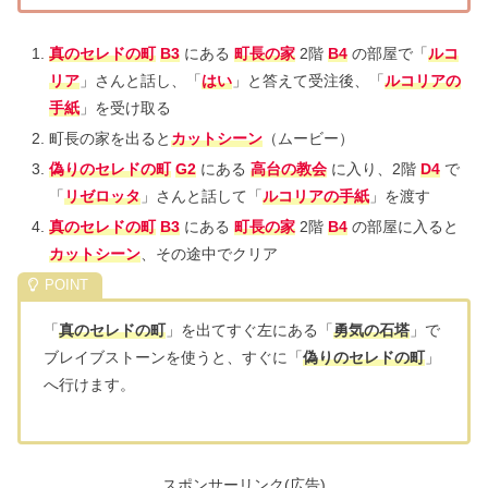
真のセレドの町
B3
にある
町長の家
2階
B4
の部屋で「
ルコ
リア
」さんと話し、「
はい
」と答えて受注後、「
ルコリアの
手紙
」を受け取る
町長の家を出ると
カットシーン
（ムービー）
偽りのセレドの町
G2
にある
高台の教会
に入り、2階
D4
で
「
リゼロッタ
」さんと話して「
ルコリアの手紙
」を渡す
真のセレドの町
B3
にある
町長の家
2階
B4
の部屋に入ると
カットシーン
、その途中でクリア
「
真のセレドの町
」を出てすぐ左にある「
勇気の石塔
」で
ブレイブストーンを使うと、すぐに「
偽りのセレドの町
」
へ行けます。
スポンサーリンク(広告)