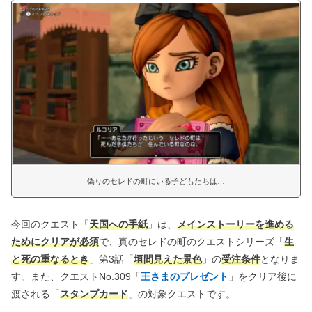
偽りのセレドの町にいる子どもたちは…
今回のクエスト「
天国への手紙
」は、
メインストーリーを進める
ためにクリアが必須
で、真のセレドの町のクエストシリーズ「
生
と死の重なるとき
」第3話「
垣間見えた景色
」の
受注条件
となりま
す。また、クエストNo.309「
王さまのプレゼント
」をクリア後に
渡される「
スタンプカード
」の対象クエストです。