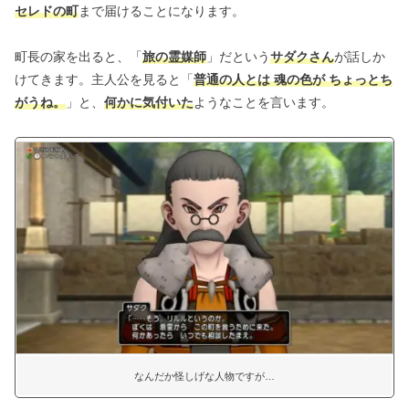
セレドの町
まで届けることになります。
町長の家を出ると、「
旅の霊媒師
」だという
サダクさん
が話しか
けてきます。主人公を見ると「
普通の人とは 魂の色が ちょっとち
がうね。
」と、
何かに気付いた
ようなことを言います。
なんだか怪しげな人物ですが…