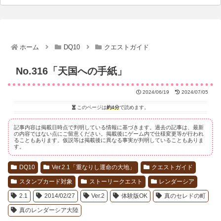
ホーム
DQ10
クエストガイド
No.316「天国への手紙」
2024/06/19
2024/07/05
このページは
約4分
で読めます。
記事内容は掲載日時点で判明している情報に基づきます。過去の記事は、最新
の内容ではない点にご留意ください。掲載後にゲーム内で仕様変更等が行われ
ることもあります。仮説等は掲載後に異なる事実が判明していることもありま
す。
DQ10
Ver.2.1「重なりし運命の大地」
クエストガイド
スタンプカード対象
ストーリークエスト
レンダーシア
2.1
2014/02/27
Ver.2
体験版OK
真のセレドの町
真のレンダーシア大陸