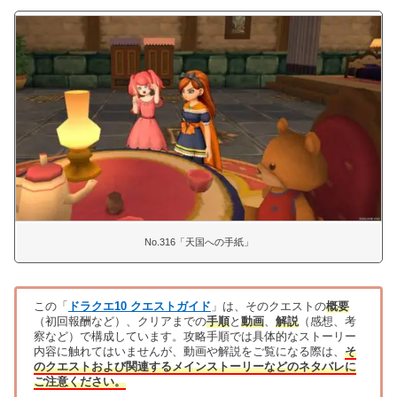
No.316「天国への手紙」
この「
ドラクエ10 クエストガイド
」は、そのクエストの
概要
（初回報酬など）、クリアまでの
手順
と
動画
、
解説
（感想、考
察など）で構成しています。攻略手順では具体的なストーリー
内容に触れてはいませんが、動画や解説をご覧になる際は、
そ
のクエストおよび関連するメインストーリーなどのネタバレに
ご注意ください。