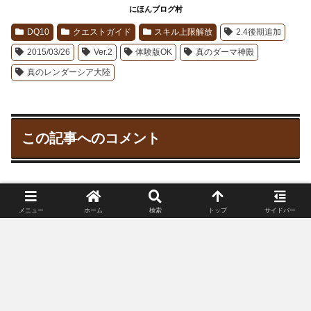
にほんブログ村
DQ10
クエストガイド
スキル上限解放
2.4後期追加
2015/03/26
Ver.2
体験版OK
真のダーマ神殿
真のレンダーシア大陸
この記事へのコメント
コメント
メニュー
ホーム
検索
トップ
サイドバー
コメントをどうぞ♪