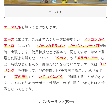
エースたち
エースたち
と戦うことになります。
エース
に加えて、これまでのシリーズに登場した、
ドラゴンガイ
ア・双
（1匹のみ）、
ヴォルカドラゴン
、
ギーグハンマー・狂
が同
時に出現します。使用特技などは基本的に同じですが、単体で登
場した際より弱くなっていて、「
ベホマ
」や「
メラガイアー
」な
ど、特技やじゅもんを一部使わなくなっています。エースは「
HP
リンク
」を使用して、他の仲間とHPを共有することがあります
が、「
零の洗礼
」や「
いてつくはどう
」で解除することができま
す。こちらも強めのサポート仲間がいれば、現在ではそれほど苦
戦しないでしょう。
スポンサーリンク(広告)