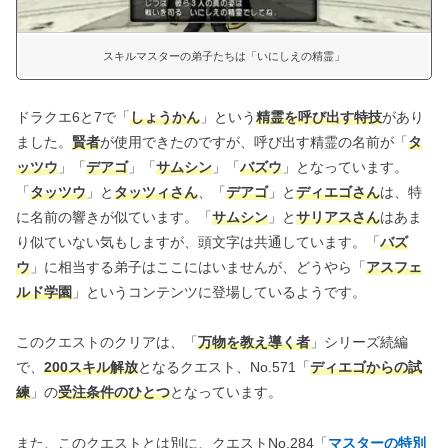
スキルマスターの弟子たちは「いにしえの精霊」
ドラクエ6と7で「
しょうかん
」という
精霊を呼び出す特技
があり
ました。
賢者
が使用できたのですが、呼び出す精霊の名前が「
タ
ッツウ
」「
デアゴ
」「
サムシン
」「
バズウ
」となっています。
「
タッツウ
」と
タッツィさん
、「
デアゴ
」と
ディエゴさん
は、特
に名前の響きが似ています。「
サムシン
」と
サリアスさん
はあま
り似ていない気もしますが、頭文字は共通しています。「
バズ
ウ
」に相当する弟子はここにはいませんが、どうやら「
アスフェ
ルド学園
」というコンテンツに登場しているようです。
このクエストのクリアは、「
万物を教え導く者
」シリーズ続編
で、
200スキル解放
となるクエスト、No.571「
ディエゴからの試
練
」の
受注条件のひとつ
となっています。
また、このクエストとは別に、クエストNo.284「
マスターの特別