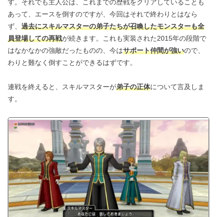
す。それでも主人公は、これまでの歴戦をクリアしていることも
あって、エースを倒すのですが、今回はそれで終わりとはなら
ず、
過去にスキルマスターの弟子たちが召喚したモンスターも全
員登場しての再戦
が続きます。これも実装された2015年の段階で
はなかなかの強敵だったものの、今は
サポート仲間が強い
ので、
わりと難なく倒すことができるはずです。
連戦を終えると、スキルマスターが
弟子の正体
について言及しま
す。