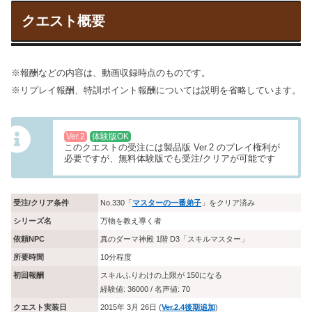
クエスト概要
※報酬などの内容は、動画収録時点のものです。
※リプレイ報酬、特訓ポイント報酬については説明を省略しています。
Ver.2
体験版OK
このクエストの受注には製品版 Ver.2 のプレイ権利が
必要ですが、無料体験版でも受注/クリアが可能です
受注/クリア条件
No.330「
マスターの一番弟子
」をクリア済み
シリーズ名
万物を教え導く者
依頼NPC
真のダーマ神殿 1階 D3「スキルマスター」
所要時間
10分程度
初回報酬
スキルふりわけの上限が 150になる
経験値: 36000 / 名声値: 70
クエスト実装日
2015年 3月 26日 (
Ver.2.4後期追加
)