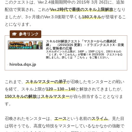
このクエストは、Ver.2.4後期期間中の 2015年 3月 26日に、追加
配信で実装され、これが
Ver.2時代で最後のスキル上限解放
となり
ましたが、3ヶ月後のVer.3.0後期で早くも
180スキル
が登場するこ
とになります。
スキル150解放クエスト「マスターからの最終試
練」 （2015/3/26 更新） - ドラゴンクエストX - 目覚
めし冒険者の広場
スキルポイントの上限が、140P → 150P になり、150スキルの
「とくぎ」や「じゅもん」が登場！※ 2015/3/26 クエストを公
開しました。詳しくは 『 こちら 』 をご覧ください。
hiroba.dqx.jp
これまで、
スキルマスターの弟子
が召喚したモンスターとの戦い
を経て、スキル上限が
120→130→140
と解放されてきましたが、
150スキルの解放
は
スキルマスター
が自ら担当することとなりま
す。
召喚されたモンスターは、
エース
という名前の
スライム
。見た目
は弱そうでも、高度な特技をマスターしているなかなかの強敵で