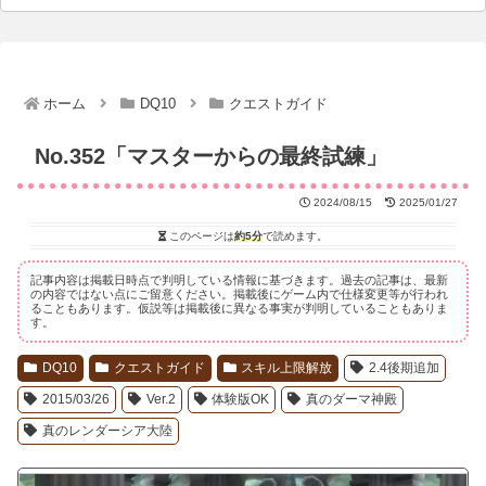
ホーム
DQ10
クエストガイド
No.352「マスターからの最終試練」
2024/08/15
2025/01/27
このページは
約5分
で読めます。
記事内容は掲載日時点で判明している情報に基づきます。過去の記事は、最新
の内容ではない点にご留意ください。掲載後にゲーム内で仕様変更等が行われ
ることもあります。仮説等は掲載後に異なる事実が判明していることもありま
す。
DQ10
クエストガイド
スキル上限解放
2.4後期追加
2015/03/26
Ver.2
体験版OK
真のダーマ神殿
真のレンダーシア大陸