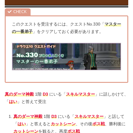
このクエストを受注するには、クエストNo.330「
マスター
の一番弟子
」をクリアしておく必要があります。
真のダーマ神殿
1階
D3
にいる「
スキルマスター
」に話しかけて、
「
はい
」と答えて受注
真のダーマ神殿
1階
D3
にいる「
スキルマスター
」と話して
「
はい
」と答えると
カットシーン
、その後
ボス戦
、勝利後に
カットシーン
を観ると、再度
ボス戦