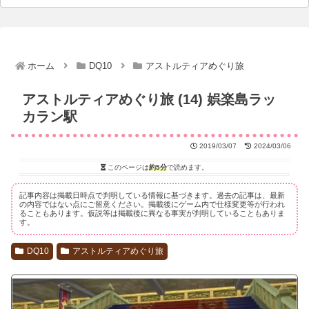
ホーム
DQ10
アストルティアめぐり旅
アストルティアめぐり旅 (14) 娯楽島ラッ
カラン駅
2019/03/07
2024/03/06
このページは
約5分
で読めます。
記事内容は掲載日時点で判明している情報に基づきます。過去の記事は、最新
の内容ではない点にご留意ください。掲載後にゲーム内で仕様変更等が行われ
ることもあります。仮説等は掲載後に異なる事実が判明していることもありま
す。
DQ10
アストルティアめぐり旅