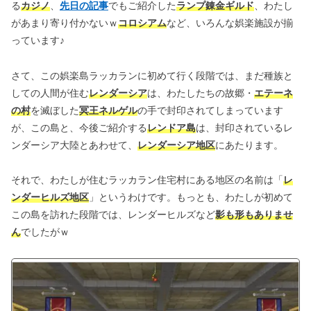
る
カジノ
、
先日の記事
でもご紹介した
ランプ錬金ギルド
、わたし
があまり寄り付かないｗ
コロシアム
など、いろんな娯楽施設が揃
っています♪
さて、この娯楽島ラッカランに初めて行く段階では、まだ種族と
しての人間が住む
レンダーシア
は、わたしたちの故郷・
エテーネ
の村
を滅ぼした
冥王ネルゲル
の手で封印されてしまっています
が、この島と、今後ご紹介する
レンドア島
は、封印されているレ
ンダーシア大陸とあわせて、
レンダーシア地区
にあたります。
それで、わたしが住むラッカラン住宅村にある地区の名前は「
レ
ンダーヒルズ地区
」というわけです。もっとも、わたしが初めて
この島を訪れた段階では、レンダーヒルズなど
影も形もありませ
ん
でしたがｗ