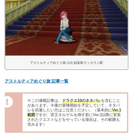
アストルティアめぐり旅 (14) 娯楽島ラッカラン駅
アストルティアめぐり旅 記事一覧
※この連載記事は、
ドラクエ10のネタバレ
を含むこと
があります。今後の冒険開始を予定していて、ネタバ
レを回避したい方はご注意ください。（基本的に
Ver.1
範囲
ですが、冥王ネルゲルを倒す前にVer.2以降に実装
されたクエストなどをやっている場合は、その範囲も
含みます）