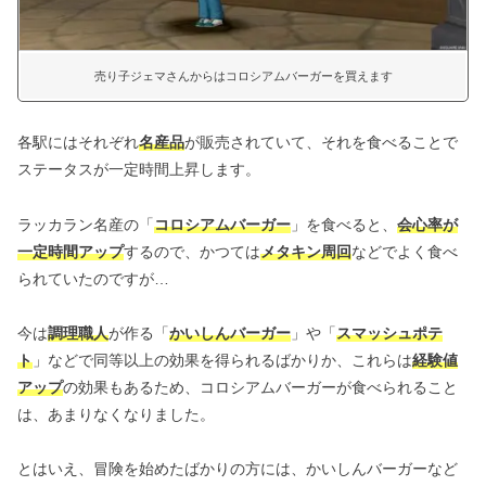
売り子ジェマさんからはコロシアムバーガーを買えます
各駅にはそれぞれ
名産品
が販売されていて、それを食べることで
ステータスが一定時間上昇します。
ラッカラン名産の「
コロシアムバーガー
」を食べると、
会心率が
一定時間アップ
するので、かつては
メタキン周回
などでよく食べ
られていたのですが…
今は
調理職人
が作る「
かいしんバーガー
」や「
スマッシュポテ
ト
」などで同等以上の効果を得られるばかりか、これらは
経験値
アップ
の効果もあるため、コロシアムバーガーが食べられること
は、あまりなくなりました。
とはいえ、冒険を始めたばかりの方には、かいしんバーガーなど