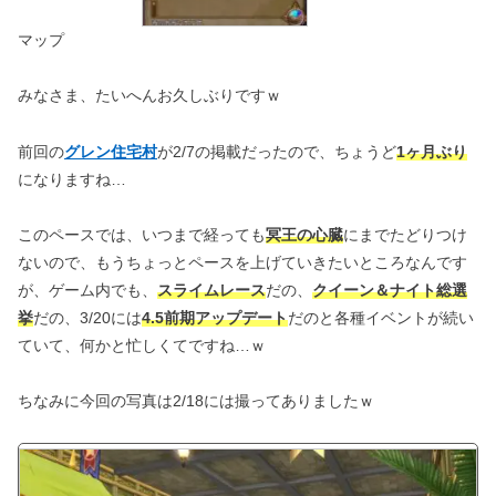
マップ
みなさま、たいへんお久しぶりですｗ
前回の
グレン住宅村
が2/7の掲載だったので、ちょうど
1ヶ月ぶり
になりますね…
このペースでは、いつまで経っても
冥王の心臓
にまでたどりつけ
ないので、もうちょっとペースを上げていきたいところなんです
が、ゲーム内でも、
スライムレース
だの、
クイーン＆ナイト総選
挙
だの、3/20には
4.5前期アップデート
だのと各種イベントが続い
ていて、何かと忙しくてですね…ｗ
ちなみに今回の写真は2/18には撮ってありましたｗ