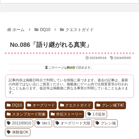
ホーム
DQ10
クエストガイド
No.086「語り継がれる真実」
2023/05/18
2024/05/05
このページは
約4分
で読めます。
記事内容は掲載日時点で判明している情報に基づきます。過去の記事は、最新
の内容ではない点にご留意ください。掲載後にゲーム内で仕様変更等が行われ
ることもあります。仮説等は掲載後に異なる事実が判明していることもありま
す。
DQ10
オーグリード
クエストガイド
グレン城下町
スタンプカード対象
外伝ストーリー
1.0追加
2012/09/10
Ver.1
オーグリード大陸
グレン城
体験版OK