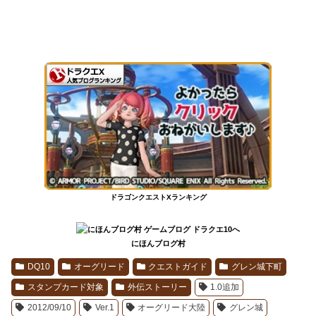
ドラゴンクエストXランキング
にほんブログ村
DQ10
オーグリード
クエストガイド
グレン城下町
スタンプカード対象
外伝ストーリー
1.0追加
2012/09/10
Ver.1
オーグリード大陸
グレン城