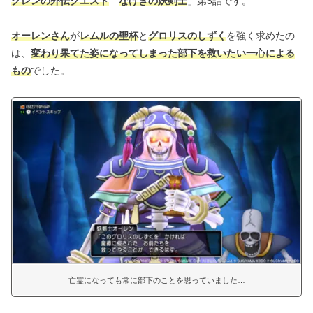
グレンの外伝クエスト
「
なげきの妖剣士
」第5話です。
オーレンさん
が
レムルの聖杯
と
グロリスのしずく
を強く求めたの
は、
変わり果てた姿になってしまった部下を救いたい一心による
もの
でした。
亡霊になっても常に部下のことを思っていました…