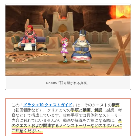
No.085「語り継がれる真実」
この「
ドラクエ10 クエストガイド
」は、そのクエストの
概要
（初回報酬など）、クリアまでの
手順
と
動画
、
解説
（感想、考
察など）で構成しています。攻略手順では具体的なストーリー
内容に触れてはいませんが、動画や解説をご覧になる際は、
そ
のクエストおよび関連するメインストーリーなどのネタバレに
ご注意ください。