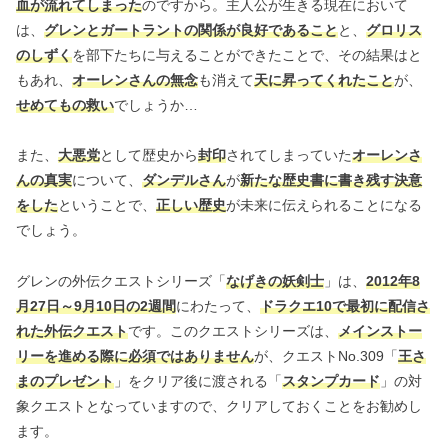
血が流れてしまった
のですから。主人公が生きる現在において
は、
グレンとガートラントの関係が良好であること
と、
グロリス
のしずく
を部下たちに与えることができたことで、その結果はと
もあれ、
オーレンさんの無念
も消えて
天に昇ってくれたこと
が、
せめてもの救い
でしょうか…
また、
大悪党
として歴史から
封印
されてしまっていた
オーレンさ
んの真実
について、
ダンデルさん
が
新たな歴史書に書き残す決意
をした
ということで、
正しい歴史
が未来に伝えられることになる
でしょう。
グレンの外伝クエストシリーズ「
なげきの妖剣士
」は、
2012年8
月27日～9月10日の2週間
にわたって、
ドラクエ10で最初に配信さ
れた外伝クエスト
です。このクエストシリーズは、
メインストー
リーを進める際に必須ではありません
が、クエストNo.309「
王さ
まのプレゼント
」をクリア後に渡される「
スタンプカード
」の対
象クエストとなっていますので、クリアしておくことをお勧めし
ます。