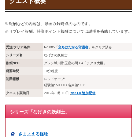
クエスト概要
※報酬などの内容は、動画収録時点のものです。
※リプレイ報酬、特訓ポイント報酬については説明を省略しています。
受注/クリア条件
No.085「
立ちはだかる守護者
」をクリア済み
シリーズ名
なげきの妖剣士
依頼NPC
グレン城 2階 玉座の間 C4「チグリ大臣」
所要時間
10分程度
初回報酬
レッドオーブ: 1
経験値: 50900 / 名声値: 103
クエスト実装日
2012年 9月 10日 (
Ver.1.0 追加配信
)
シリーズ「なげきの妖剣士」
さまよえる怪物