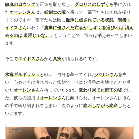
鎮魂のロウソク
で正気を取り戻し、
グロリスのしずく
を手に入れ
た
オーレンさん
は、
妖剣士の塚
へ戻って、部下たちにそれを振り
まくのですが、部下たちは既に
魔瘴に侵されている状態
。
賢者エ
イドスさん
いわく「
魔瘴に侵された亡者が しずくを浴びれば 消え
去るのは 道理じゃな。
」ということで、彼らは消え去ってしまい
ます。
そこで
エイドスさん
から
真実
が語られるのです。
水竜ギルギッシュ
と戦い、自分を慕ってくれた
パリンさん
を失
い、心身ともに疲れ切った状態で、ベコン渓谷の奥地にたどり着
いた
オーレンさん
を待っていたのは、
変わり果てた部下の姿
でし
た。彼らの凶刃は
オーレンさん
に向けられ、オーレンさんは彼ら
の手で斬り刻まれてしまい、次のように
絶叫しながら絶命
したと
いいます。