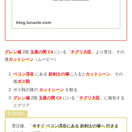
blog.lunacle.com
グレン城
2階
玉座の間
C4
にいる「
チグリ大臣
」より受注、その
後
カットシーン
（ムービー）
ベコン渓谷
にある
妖剣士の塚
に入ると
カットシーン
、その
後
ボス戦
ボス戦の後の
カットシーン
を観る
グレン城
2階
玉座の間
C4
にいる「
チグリ大臣
」に報告する
とクリア
受注後、「
今すぐ ベコン渓谷にある 妖剣士の塚へ 行きま