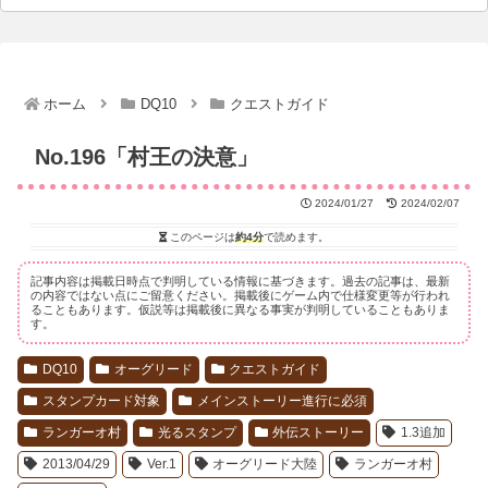
ホーム
DQ10
クエストガイド
No.196「村王の決意」
2024/01/27
2024/02/07
このページは
約4分
で読めます。
記事内容は掲載日時点で判明している情報に基づきます。過去の記事は、最新
の内容ではない点にご留意ください。掲載後にゲーム内で仕様変更等が行われ
ることもあります。仮説等は掲載後に異なる事実が判明していることもありま
す。
DQ10
オーグリード
クエストガイド
スタンプカード対象
メインストーリー進行に必須
ランガーオ村
光るスタンプ
外伝ストーリー
1.3追加
2013/04/29
Ver.1
オーグリード大陸
ランガーオ村