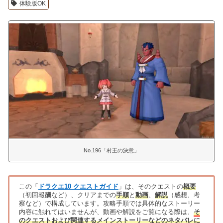
体験版OK
No.196「村王の決意」
この「
ドラクエ10 クエストガイド
」は、そのクエストの
概要
（初回報酬など）、クリアまでの
手順
と
動画
、
解説
（感想、考
察など）で構成しています。攻略手順では具体的なストーリー
内容に触れてはいませんが、動画や解説をご覧になる際は、
そ
のクエストおよび関連するメインストーリーなどのネタバレに