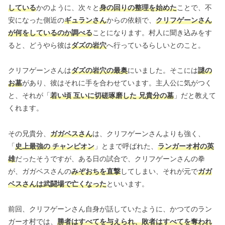
している
かのように、次々と
身の回りの整理を始めた
ことで、不
安になった側近の
ギュランさん
からの依頼で、
クリフゲーンさん
が何をしているのか調べる
ことになります。村人に聞き込みをす
ると、どうやら彼は
ダズの岩穴
へ行っているらしいとのこと。
クリフゲーンさんは
ダズの岩穴の最奥
にいました。そこには
謎の
お墓
があり、彼はそれに手を合わせています。主人公に気がつく
と、それが「
若い頃 互いに切磋琢磨した 兄貴分の墓
」だと教えて
くれます。
その兄貴分、
ガガベスさん
は、クリフゲーンさんよりも強く、
「
史上最強の チャンピオン
」とまで呼ばれた、
ランガーオ村の英
雄
だったそうですが、ある日の試合で、クリフゲーンさんの拳
が、ガガベスさんの
みぞおちを直撃
してしまい、それが元で
ガガ
ベスさんは武闘場で亡くなった
といいます。
前回、クリフゲーンさん自身が話していたように、かつてのラン
ガーオ村では、
勝者はすべてを与えられ、敗者はすべてを奪われ