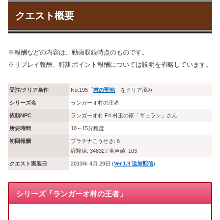
クエスト概要
※報酬などの内容は、動画収録時点のものです。
※リプレイ報酬、特訓ポイント報酬については説明を省略しています。
受注/クリア条件
No.195「
村の聖地
」をクリア済み
シリーズ名
ランガーオ村の王者
依頼NPC
ランガーオ村 F4 村王の家「ギュラン」さん
所要時間
10～15分程度
初回報酬
プラチナこうせき: 6
経験値: 34832 / 名声値: 103
クエスト実装日
2013年 4月 29日 (
Ver.1.3 追加配信
)
シリーズ「ランガーオ村の王者」