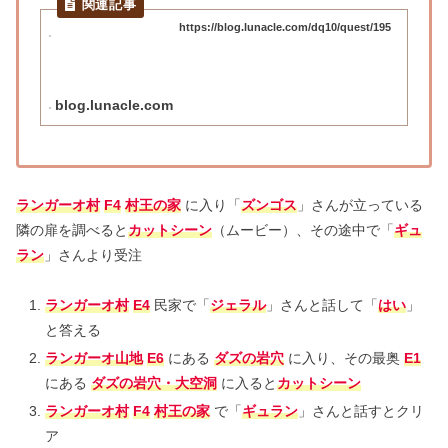
https://blog.lunacle.com/dq10/quest/195
blog.lunacle.com
ランガーオ村
F4
村王の家
に入り「
ズンゴス
」さんが立っている
隣の扉を調べると
カットシーン
（ムービー）、その途中で「
ギュ
ラン
」さんより受注
ランガーオ村
E4
民家で「
ジェラル
」さんと話して「
はい
」
と答える
ランガーオ山地
E6
にある
ダズの岩穴
に入り、その最奥
E1
にある
ダズの岩穴・大空洞
に入ると
カットシーン
ランガーオ村
F4
村王の家
で「
ギュラン
」さんと話すとクリ
ア