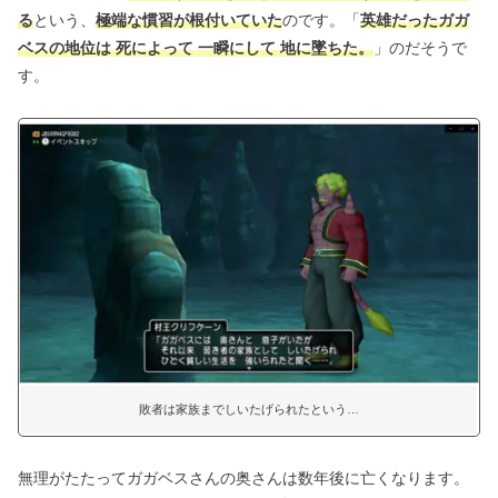
る
という、
極端な慣習が根付いていた
のです。「
英雄だったガガ
ベスの地位は 死によって 一瞬にして 地に墜ちた。
」のだそうで
す。
敗者は家族までしいたげられたという…
無理がたたってガガベスさんの奥さんは数年後に亡くなります。