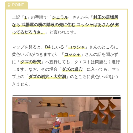
上記「
1
」の手順で「
ジェラル
」さんから「
村王の居場所
なら 武器屋の横の階段の先に住む コッシャばあさんが 知
ってるだろうさ。
」と言われます。
マップを見ると、
D4
にいる「
コッシャ
」さんのところに
黄色い○印がつきますが、「
コッシャ
」さんの話を聞かず
に「
ダズの岩穴
」へ直行しても、クエストは問題なく進行
します。なお、その場合「
ダズの岩穴
」に入っても、マッ
プ上の「
ダズの岩穴・大空洞
」のところに黄色い○印はつ
きません。