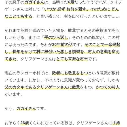
その息子の
ガガイさん
は、当時まだ
6歳
だったそうですが、クリフ
ゲーンさんに対して「
いつか 必ず お前を殺す。そのために どん
なことでもする
」と言い残して、村を出て行ったといいます……
それまで英雄と崇めていた人物を、敗北するとその家族までをも
しいたげる、まさに「
手のひら返し
」そのものの風習が、この村
にはあったのです。それが
20年前の話
です。
そのことで一念発起
し、長年をかけて村に根付いた悪しき慣習を、村人の意識を変え
てきた
、クリフゲーンさんは
とても立派な村王
です。
現在のランガーオ村では、
敗者にも敬意をもつ
という意識が根付
いています。しかし、そのように意識が変わっておらず、しかも
父のカタキであるクリフゲーンさんに敵意
をもつ、
かつての村人
がいます。
そう、
ガガイさん
です。
おそらく
26歳
くらいになっている彼は、クリフゲーンさんに
手紙