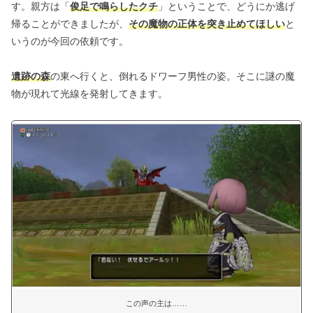
す。親方は「
俊足で鳴らしたクチ
」ということで、どうにか逃げ
帰ることができましたが、
その魔物の正体を突き止めてほしい
と
いうのが今回の依頼です。
遺跡の森
の東へ行くと、倒れるドワーフ男性の姿。そこに謎の魔
物が現れて光線を発射してきます。
この声の主は……