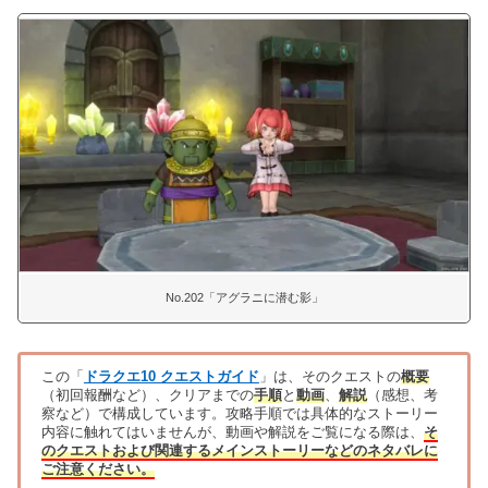
No.202「アグラニに潜む影」
この「
ドラクエ10 クエストガイド
」は、そのクエストの
概要
（初回報酬など）、クリアまでの
手順
と
動画
、
解説
（感想、考
察など）で構成しています。攻略手順では具体的なストーリー
内容に触れてはいませんが、動画や解説をご覧になる際は、
そ
のクエストおよび関連するメインストーリーなどのネタバレに
ご注意ください。