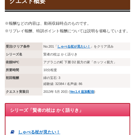
クエスト概要
※報酬などの内容は、動画収録時点のものです。
※リプレイ報酬、特訓ポイント報酬については説明を省略しています。
受注/クリア条件
No.201「
しゃべる杖が見たい！
」をクリア済み
シリーズ名
賢者の杖は かく語りき
依頼NPC
アグラニの町 下層 D2 親方の家「ホッツィ親方」
所要時間
10分程度
初回報酬
緑の宝石: 3
経験値: 32384 / 名声値: 86
クエスト実装日
2013年 5月 20日 (
Ver.1.4 追加配信
)
シリーズ「賢者の杖は かく語りき」
しゃべる杖が見たい！