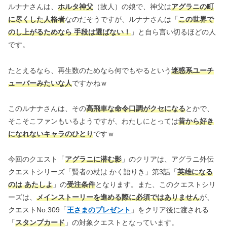
ルナナさんは、
ホルタ神父
（故人）の娘で、神父は
アグラニの町
に尽くした人格者
なのだそうですが、ルナナさんは「
この世界で
のし上がるためなら 手段は選ばない！
」と自ら言い切るほどの人
です。
たとえるなら、再生数のためなら何でもやるという
迷惑系ユーチ
ューバーみたいな人
ですかねｗ
このルナナさんは、その
高飛車な命令口調がクセになる
とかで、
そこそこファンもいるようですが、わたしにとっては
昔から好き
になれないキャラのひとり
ですｗ
今回のクエスト「
アグラニに潜む影
」のクリアは、アグラニ外伝
クエストシリーズ「賢者の杖は かく語りき」第3話「
英雄になる
のは あたしよ
」の
受注条件
となります。また、このクエストシリ
ーズは、
メインストーリーを進める際に必須ではありません
が、
クエストNo.309「
王さまのプレゼント
」をクリア後に渡される
「
スタンプカード
」の対象クエストとなっています。