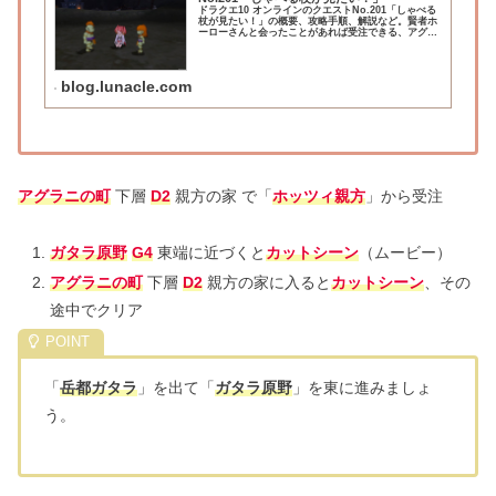
ドラクエ10 オンラインのクエストNo.201「しゃべる
杖が見たい！」の概要、攻略手順、解説など。賢者ホ
ーローさんと会ったことがあれば受注できる、アグラ
ニの町を舞台とした外伝クエストシリーズ「賢者の杖
は かく語りき」第1話で、スタンプカード...
blog.lunacle.com
アグラニの町
下層
D2
親方の家 で「
ホッツィ親方
」から受注
ガタラ原野
G4
東端に近づくと
カットシーン
（ムービー）
アグラニの町
下層
D2
親方の家に入ると
カットシーン
、その
途中でクリア
「
岳都ガタラ
」を出て「
ガタラ原野
」を東に進みましょ
う。