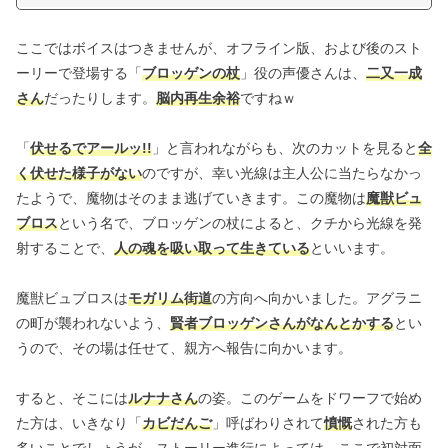
ここではボイスはつきませんが、オフライン版、および後のスト
ーリーで登場する「
ブロッゲンの杖
」役の声優さんは、
二又一成
さん
だったりします。
脳内再生余裕
ですねｗ
「
伏せるでアールッ!!
」と言われながらも、次のカットを見ると
全
く伏せた様子がない
のですが、幸い光線は主人公に当たらなかっ
たようで、魔物はそのまま逃げていきます。この魔物は
魔獣ビュ
ブロス
という名で、ブロッゲンの杖によると、クチから光線を発
射することで、
人の魂を吸い取って生きている
といいます。
魔獣ビュブロスは
モガリム街道
の方向へ向かいました。アグラニ
の町が襲われないよう、
賢者ブロッゲンさんがなんとかする
とい
うので、その場は任せて、親方へ報告に向かいます。
すると、そこには
ルナナさん
の姿。このゲームをドワーフで始め
た方は、いきなり「
カビだんご
」呼ばわりされて
憤慨
された方も