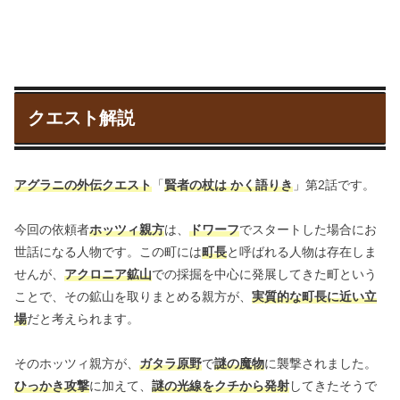
クエスト解説
アグラニの外伝クエスト
「
賢者の杖は かく語りき
」第2話です。
今回の依頼者
ホッツィ親方
は、
ドワーフ
でスタートした場合にお
世話になる人物です。この町には
町長
と呼ばれる人物は存在しま
せんが、
アクロニア鉱山
での採掘を中心に発展してきた町という
ことで、その鉱山を取りまとめる親方が、
実質的な町長に近い立
場
だと考えられます。
そのホッツィ親方が、
ガタラ原野
で
謎の魔物
に襲撃されました。
ひっかき攻撃
に加えて、
謎の光線をクチから発射
してきたそうで