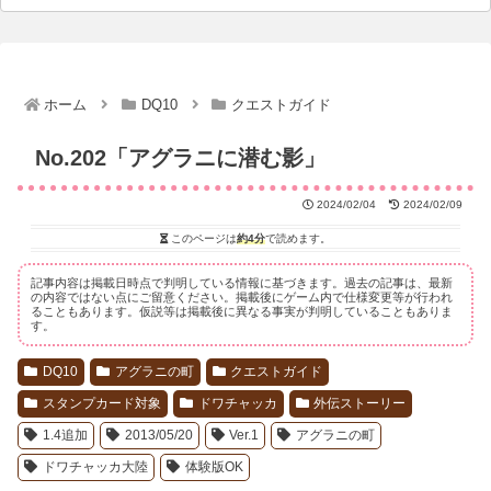
ホーム
DQ10
クエストガイド
No.202「アグラニに潜む影」
2024/02/04
2024/02/09
このページは
約4分
で読めます。
記事内容は掲載日時点で判明している情報に基づきます。過去の記事は、最新
の内容ではない点にご留意ください。掲載後にゲーム内で仕様変更等が行われ
ることもあります。仮説等は掲載後に異なる事実が判明していることもありま
す。
DQ10
アグラニの町
クエストガイド
スタンプカード対象
ドワチャッカ
外伝ストーリー
1.4追加
2013/05/20
Ver.1
アグラニの町
ドワチャッカ大陸
体験版OK