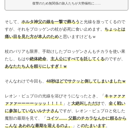
復讐のため無関係の旅人たちが大勢犠牲に……
そして、
ホルタ神父の娘を一撃で葬ろう
と光線を放ってくるので
すが、それをブロッゲンの杖が必死に食い止めます。
ちょっとは
痛い目を見た方が本人のため
と思いますけどもｗ
杖のバリアも限界、手助けしたブロッゲンさんもチカラを使い果
たし、もはや
絶体絶命
。
主人公にすべてを託してくる
のですが、
あなたたち人を頼りにしすぎ！ｗ
そんなわけで今回も、
48秒ほどでサクッと倒してしまいましたｗ
レオン・ビュブロの光線を浴びそうになったとき、「
キャァァァ
ァァァーーーーッッッ！！！！
」と
大絶叫しただけ
で、
全く戦い
に参加していないルナナさん
ですが、レオン・ビュブロと化した
魔獣の最期を見て、「
コイツ…… 父親のチカラなんかに頼るから
こんな あわれな最期を迎えるのよ。
」と
のたまいます
。