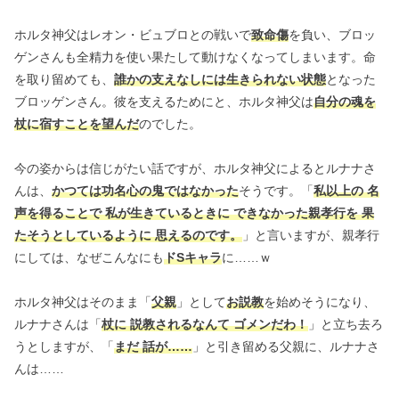
ホルタ神父はレオン・ビュブロとの戦いで
致命傷
を負い、ブロッ
ゲンさんも全精力を使い果たして動けなくなってしまいます。命
を取り留めても、
誰かの支えなしには生きられない状態
となった
ブロッゲンさん。彼を支えるためにと、ホルタ神父は
自分の魂を
杖に宿すことを望んだ
のでした。
今の姿からは信じがたい話ですが、ホルタ神父によるとルナナさ
んは、
かつては功名心の鬼ではなかった
そうです。「
私以上の 名
声を得ることで 私が生きているときに できなかった親孝行を 果
たそうとしているように 思えるのです。
」と言いますが、親孝行
にしては、なぜこんなにも
ドSキャラ
に……ｗ
ホルタ神父はそのまま「
父親
」として
お説教
を始めそうになり、
ルナナさんは「
杖に 説教されるなんて ゴメンだわ！
」と立ち去ろ
うとしますが、「
まだ 話が……
」と引き留める父親に、ルナナさ
んは……