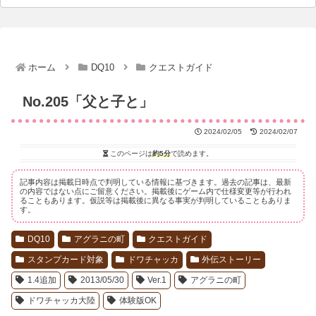
ホーム
DQ10
クエストガイド
No.205「父と子と」
2024/02/05
2024/02/07
このページは
約5分
で読めます。
記事内容は掲載日時点で判明している情報に基づきます。過去の記事は、最新
の内容ではない点にご留意ください。掲載後にゲーム内で仕様変更等が行われ
ることもあります。仮説等は掲載後に異なる事実が判明していることもありま
す。
DQ10
アグラニの町
クエストガイド
スタンプカード対象
ドワチャッカ
外伝ストーリー
1.4追加
2013/05/30
Ver.1
アグラニの町
ドワチャッカ大陸
体験版OK