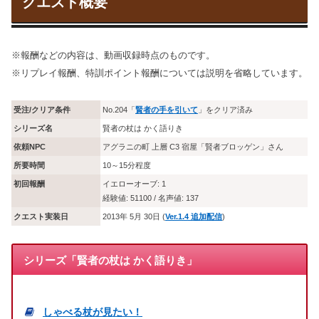
クエスト概要
※報酬などの内容は、動画収録時点のものです。
※リプレイ報酬、特訓ポイント報酬については説明を省略しています。
受注/クリア条件
No.204「
賢者の手を引いて
」をクリア済み
シリーズ名
賢者の杖は かく語りき
依頼NPC
アグラニの町 上層 C3 宿屋「賢者ブロッゲン」さん
所要時間
10～15分程度
初回報酬
イエローオーブ: 1
経験値: 51100 / 名声値: 137
クエスト実装日
2013年 5月 30日 (
Ver.1.4 追加配信
)
シリーズ「賢者の杖は かく語りき」
しゃべる杖が見たい！