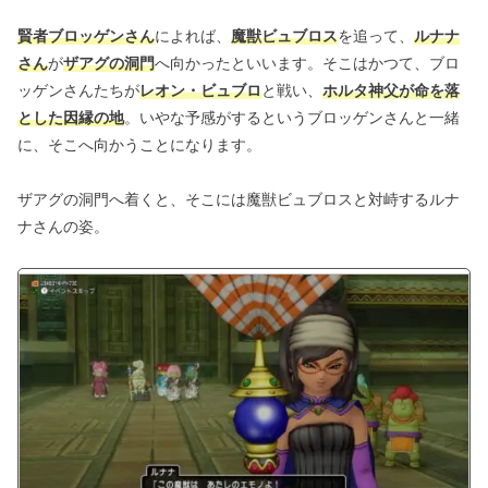
賢者ブロッゲンさん
によれば、
魔獣ビュブロス
を追って、
ルナナ
さん
が
ザアグの洞門
へ向かったといいます。そこはかつて、ブロ
ッゲンさんたちが
レオン・ビュブロ
と戦い、
ホルタ神父が命を落
とした因縁の地
。いやな予感がするというブロッゲンさんと一緒
に、そこへ向かうことになります。
ザアグの洞門へ着くと、そこには魔獣ビュブロスと対峙するルナ
ナさんの姿。