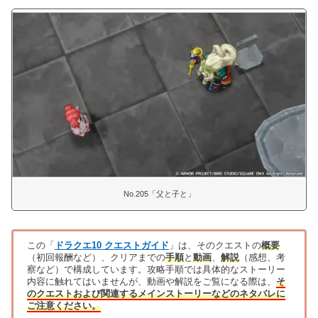
No.205「父と子と」
この「
ドラクエ10 クエストガイド
」は、そのクエストの
概要
（初回報酬など）、クリアまでの
手順
と
動画
、
解説
（感想、考
察など）で構成しています。攻略手順では具体的なストーリー
内容に触れてはいませんが、動画や解説をご覧になる際は、
そ
のクエストおよび関連するメインストーリーなどのネタバレに
ご注意ください。