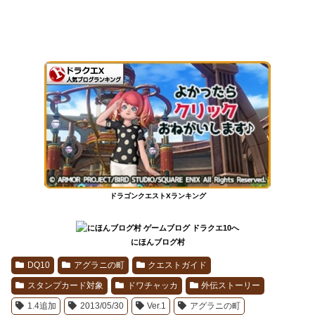
ドラゴンクエストXランキング
にほんブログ村
DQ10
アグラニの町
クエストガイド
スタンプカード対象
ドワチャッカ
外伝ストーリー
1.4追加
2013/05/30
Ver.1
アグラニの町