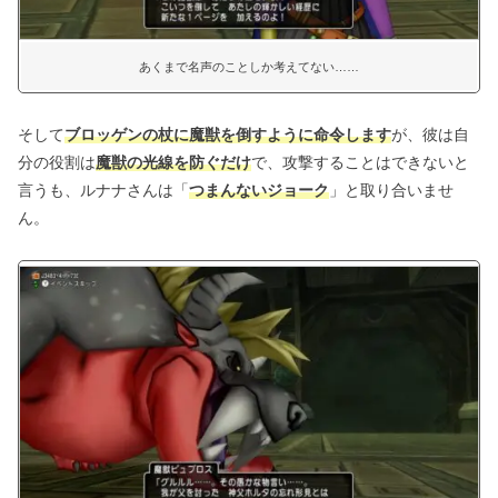
あくまで名声のことしか考えてない……
そして
ブロッゲンの杖に魔獣を倒すように命令します
が、彼は自
分の役割は
魔獣の光線を防ぐだけ
で、攻撃することはできないと
言うも、ルナナさんは「
つまんないジョーク
」と取り合いませ
ん。