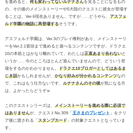
を進めると、
何も変わってないルナナさん
を見ることになるもの
の、その後のメインストーリーや5大陸のクエストに彼女が登場す
ることは、Ver.6現在ありません。ですが……どうやら、
アスフェ
ルド学園の物語に再登場する
そうです。
アスフェルド学園は、Ver.3のプレイ権利があり、メインストーリ
ーをVer.2.1冒頭まで進めると遊べるコンテンツですが、ドラクエ
10の本筋とはかなり離れていて、わたしは
正直あまり合わない
と
いうか……今のところほとんど遊んでいませんので、どういう登
場をするのかわかりません。
ドラクエ10ブロガーとしてはあるま
じき話
かもしれませんが、
かなり好みが分かれるコンテンツ
なの
で、これはもう仕方ないです。
ルナナさんのその後
が気になる方
は、よかったらどうぞｗ
このクエストシリーズは、
メインストーリーを進める際に必須で
はありません
が、クエストNo.309「
王さまのプレゼント
」をクリ
ア後に渡される「
スタンプカード
」の対象クエストとなっていま
す。