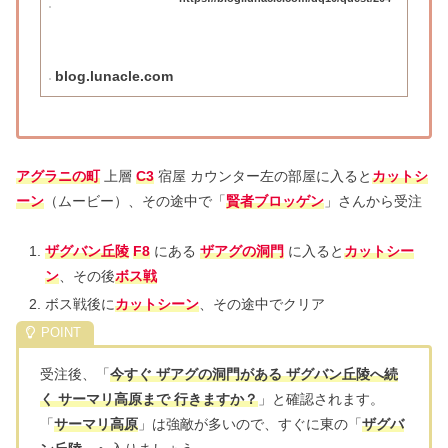
blog.lunacle.com
アグラニの町
上層
C3
宿屋 カウンター左の部屋に入ると
カットシ
ーン
（ムービー）、その途中で「
賢者ブロッゲン
」さんから受注
ザグバン丘陵
F8
にある
ザアグの洞門
に入ると
カットシー
ン
、その後
ボス戦
ボス戦後に
カットシーン
、その途中でクリア
受注後、「
今すぐ ザアグの洞門がある ザグバン丘陵へ続
く サーマリ高原まで 行きますか？
」と確認されます。
「
サーマリ高原
」は強敵が多いので、すぐに東の「
ザグバ