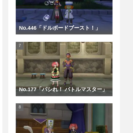
No.446「ドルボードブースト！」
No.177「パシれ！ バトルマスター」