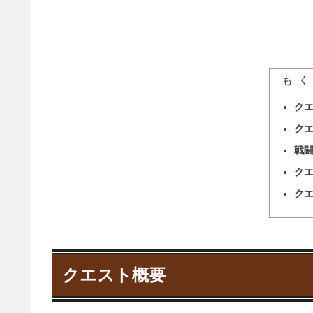
もく
ク
ク
戦
ク
ク
クエスト概要