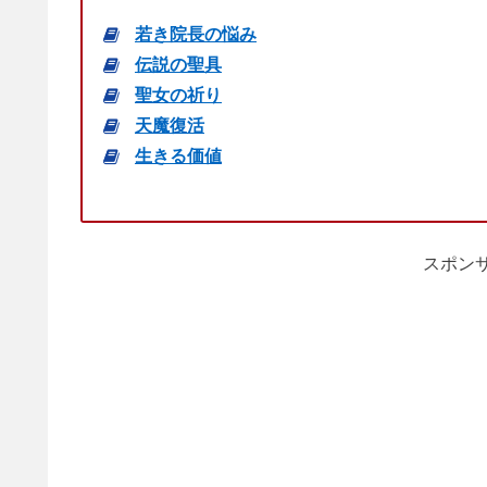
若き院長の悩み
伝説の聖具
聖女の祈り
天魔復活
生きる価値
スポンサ