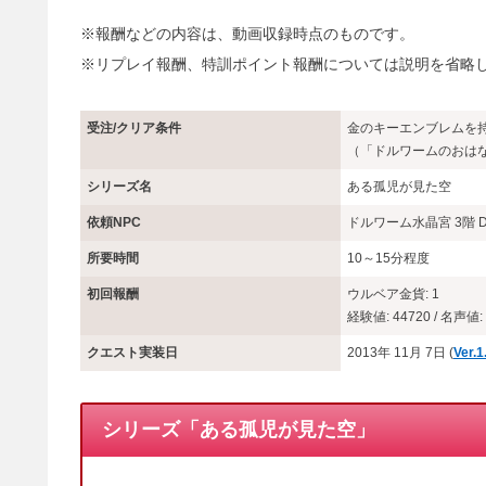
※報酬などの内容は、動画収録時点のものです。
※リプレイ報酬、特訓ポイント報酬については説明を省略
受注/クリア条件
金のキーエンブレムを
（「ドルワームのおは
シリーズ名
ある孤児が見た空
依頼NPC
ドルワーム水晶宮 3階 
所要時間
10～15分程度
初回報酬
ウルベア金貨: 1
経験値: 44720 / 名声値: 
クエスト実装日
2013年 11月 7日 (
Ver.
シリーズ「ある孤児が見た空」