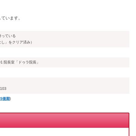
しています。
持っている
なし」をクリア済み）
D1 院長室「ドゥラ院長」
103
1.5後期
)