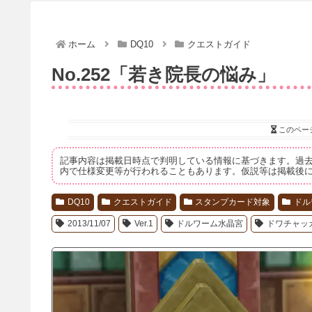
ホーム
DQ10
クエストガイド
No.252「若き院長の悩み」
このペー
記事内容は掲載日時点で判明している情報に基づきます。過
内で仕様変更等が行われることもあります。仮説等は掲載後
DQ10
クエストガイド
スタンプカード対象
ドル
2013/11/07
Ver.1
ドルワーム水晶宮
ドワチャッ