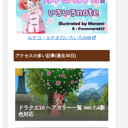
ルナコ・ルナオのいろいろnote
アクセスの多い記事(過去30日)
ドラクエ10 ヘアカラー一覧 Ver.7.4新
色対応