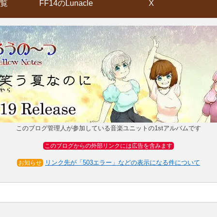
覧
FF14のLunacle
X
このブログ管理人が参加している音楽ユニットの1stアルバムです
このブログからの外部リンクには広告を含みます
リンク先が「503エラー」などの表示になる件について
お知らせ