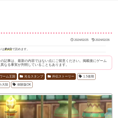
2024/02/25
2024/02/26
ジは
約4分
で読めます。
去の記事は、最新の内容ではない点にご留意ください。掲載後にゲーム
に異なる事実が判明していることもあります。
ワーム王国
光るスタンプ
外伝ストーリー
1.5後期
カ大陸
体験版OK