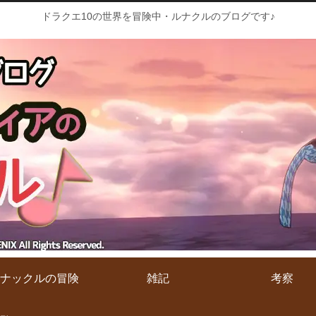
ドラクエ10の世界を冒険中・ルナクルのブログです♪
ナックルの冒険
雑記
考察