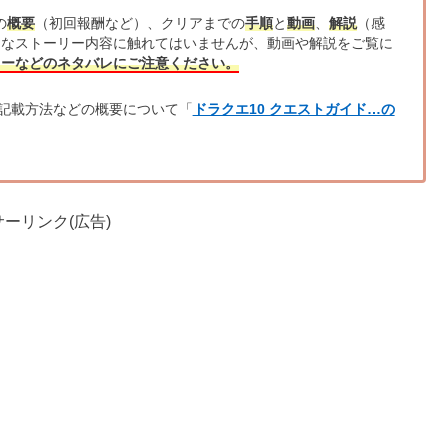
の
概要
（初回報酬など）、クリアまでの
手順
と
動画
、
解説
（感
的なストーリー内容に触れてはいませんが、動画や解説をご覧に
リーなどのネタバレにご注意ください。
記載方法などの概要について「
ドラクエ10 クエストガイド…の
ーリンク(広告)