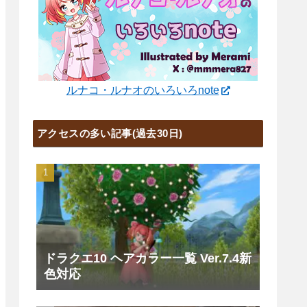
ルナコ・ルナオのいろいろnote
アクセスの多い記事(過去30日)
ドラクエ10 ヘアカラー一覧 Ver.7.4新
色対応