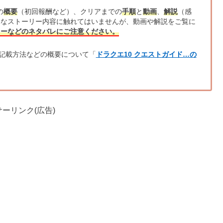
の
概要
（初回報酬など）、クリアまでの
手順
と
動画
、
解説
（感
的なストーリー内容に触れてはいませんが、動画や解説をご覧に
リーなどのネタバレにご注意ください。
記載方法などの概要について「
ドラクエ10 クエストガイド…の
ーリンク(広告)