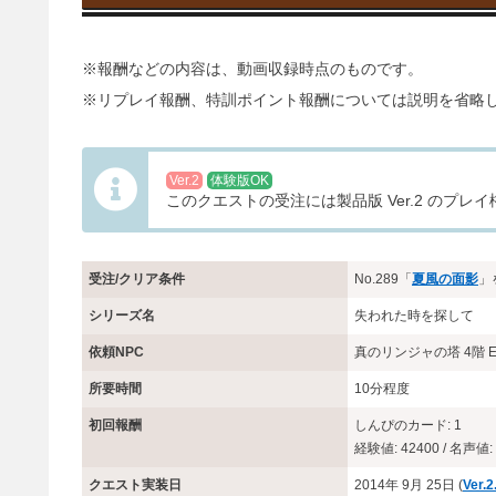
※報酬などの内容は、動画収録時点のものです。
※リプレイ報酬、特訓ポイント報酬については説明を省略
Ver.2
体験版OK
このクエストの受注には製品版 Ver.2 のプ
受注/クリア条件
No.289「
夏風の面影
」
シリーズ名
失われた時を探して
依頼NPC
真のリンジャの塔 4階 
所要時間
10分程度
初回報酬
しんぴのカード: 1
経験値: 42400 / 名声値: 
クエスト実装日
2014年 9月 25日 (
Ver