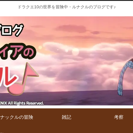
ドラクエ10の世界を冒険中・ルナクルのブログです♪
ナックルの冒険
雑記
考察