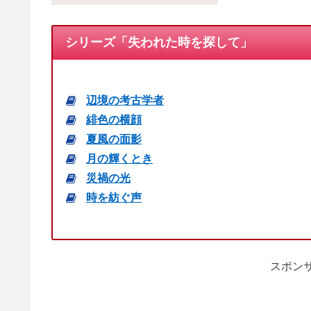
シリーズ「失われた時を探して」
辺境の考古学者
緋色の横顔
夏風の面影
月の輝くとき
災禍の光
時を紡ぐ声
スポンサ