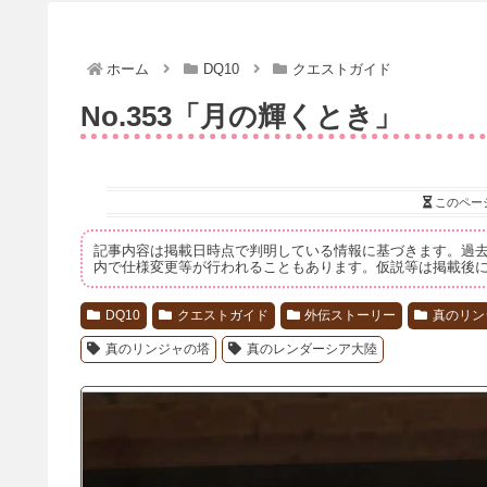
ホーム
DQ10
クエストガイド
No.353「月の輝くとき」
このペー
記事内容は掲載日時点で判明している情報に基づきます。過
内で仕様変更等が行われることもあります。仮説等は掲載後
DQ10
クエストガイド
外伝ストーリー
真のリン
真のリンジャの塔
真のレンダーシア大陸