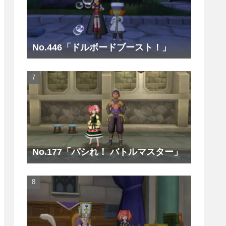
No.446「ドルボードブースト！」
No.177「パシれ！ バトルマスター」