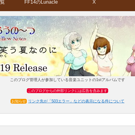
覧
FF14のLunacle
X
このブログ管理人が参加している音楽ユニットの1stアルバムです
このブログからの外部リンクには広告を含みます
リンク先が「503エラー」などの表示になる件について
お知らせ