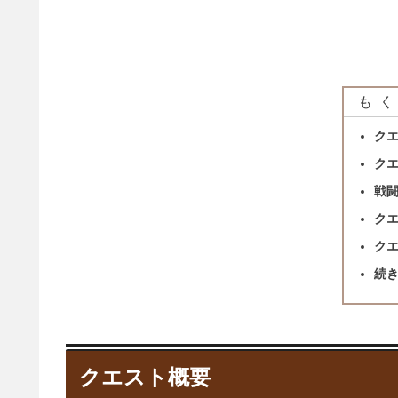
もく
ク
ク
戦
ク
ク
続
クエスト概要