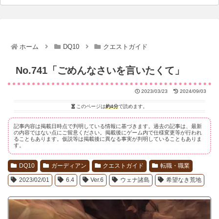
ホーム
DQ10
クエストガイド
No.741「ごめんなさいを言いたくて」
2023/03/23
2024/09/03
このページは
約4分
で読めます。
記事内容は掲載日時点で判明している情報に基づきます。過去の記事は、最新
の内容ではない点にご留意ください。掲載後にゲーム内で仕様変更等が行われ
ることもあります。仮説等は掲載後に異なる事実が判明していることもありま
す。
DQ10
ガーディアン
クエストガイド
転職・職業
2023/02/01
6.4
Ver.6
ウェナ諸島
希望なき荒地