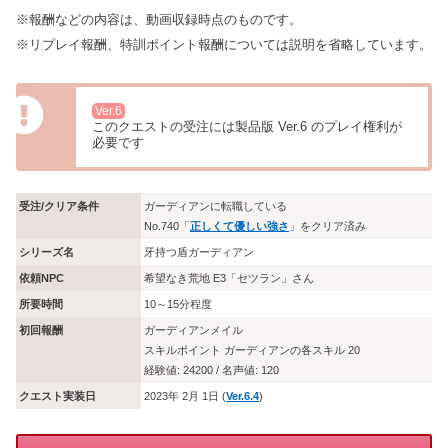
※報酬などの内容は、動画収録時点のものです。
※リプレイ報酬、特訓ポイント報酬については説明を省略しています。
Ver.6
このクエストの受注には製品版 Ver.6 のプレイ権利が
必要です
受注/クリア条件
ガーディアンに転職している
No.740「
正しくて優しい強さ
」をクリア済み
シリーズ名
牙持つ盾ガーディアン
依頼NPC
希望なき荒地 E3「セツラン」さん
所要時間
10～15分程度
初回報酬
ガーディアンメイル
スキルポイント ガーディアンの各スキル 20
経験値: 24200 / 名声値: 120
クエスト実装日
2023年 2月 1日 (
Ver.6.4
)