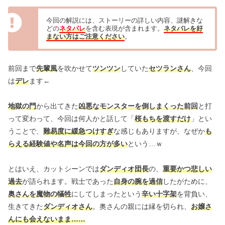
今回の解説には、ストーリーの詳しい内容、謎解きな
どの
ネタバレ
を含む表現が含まれます。
ネタバレを好
まない方はご注意ください
。
前回まで
先輩風
を吹かせて
ツンツン
していた
セツランさん
、今回
は
デレ
ます←
地獄の門
から出てきた
凶悪なモンスターを倒しまくった前回
と打
って変わって、今回は何人かと話して「
桜もちを渡すだけ
」とい
うことで、
難易度に緩急つけすぎ
な感じもありますが、なぜか
も
らえる経験値や名声は今回の方が多い
という…ｗ
とはいえ、カットシーンでは
ダンディオ団長
の、
重要かつ悲しい
過去
が語られます。戦士であった
自身の腕を過信
したがために、
奥さんを魔物の犠牲
にしてしまったという
辛い十字架
を背負い、
生きてきた
ダンディオさん
。奥さんの親には縁を切られ、
お嬢さ
んにも会えないまま……