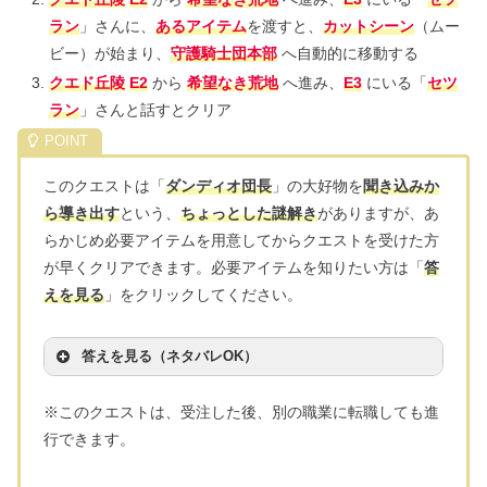
ラン
」さんに、
あるアイテム
を渡すと、
カットシーン
（ムー
ビー）が始まり、
守護騎士団本部
へ自動的に移動する
クエド丘陵
E2
から
希望なき荒地
へ進み、
E3
にいる「
セツ
ラン
」さんと話すとクリア
このクエストは「
ダンディオ団長
」の大好物を
聞き込みか
ら導き出す
という、
ちょっとした謎解き
がありますが、あ
らかじめ必要アイテムを用意してからクエストを受けた方
が早くクリアできます。必要アイテムを知りたい方は「
答
えを見る
」をクリックしてください。
答えを見る（ネタバレOK）
※このクエストは、受注した後、別の職業に転職しても進
行できます。