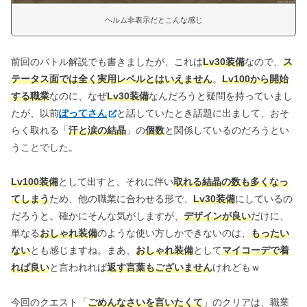
ヘルム非表示だとこんな感じ
前回のバトル解説でも書きましたが、これは
Lv30装備
なので、
ス
テータス面では全く実用レベルとはいえません
。
Lv100から開始
する職業
なのに、なぜ
Lv30装備
なんだろうと疑問を持っていまし
たが、以前
ぽってさん
と話していたとき話題に出まして、おそ
らく取れる「
汗と涙の結晶
」の
個数
と関係しているのだろうとい
うことでした。
Lv100装備
として出すと、それに伴い
取れる結晶の数も多くなっ
てしまう
ため、他の職業に合わせる形で、
Lv30装備
にしているの
だろうと。確かにそんな気がしますが、
デザインが良い
だけに、
単なる
おしゃれ装備
のような使い方しかできないのは、
もったい
ない
とも感じますね。まあ、
おしゃれ装備
として
マイコーデで着
れば良い
と言われれば
返す言葉もございません
けれどもｗ
今回のクエスト「
ごめんなさいを言いたくて
」のクリアは、職業