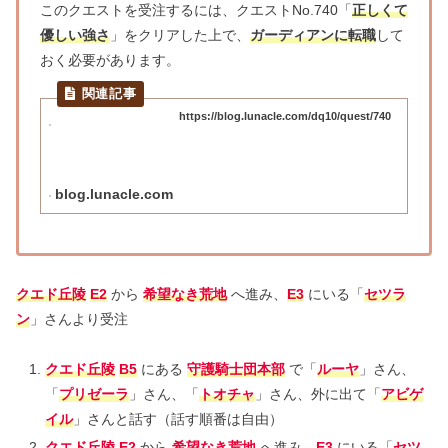
このクエストを受注するには、クエストNo.740「
正しくて
優しい強さ
」をクリアした上で、
ガーディアンに転職
して
おく必要があります。
https://blog.lunacle.com/dq10/quest/740
blog.lunacle.com
クエド丘陵
E2
から
希望なき荒地
へ進み、
E3
にいる「
セツラ
ン
」さんより受注
クエド丘陵
B5
にある
守護騎士団本部
で「
ルーヤ
」さん、
「
プリゼーラ
」さん、「
トオチャ
」さん、外に出て「
アビゲ
イル
」さんと話す（話す順番は自由）
クエド丘陵
E2
から
希望なき荒地
へ進み、
E3
にいる「
セツ