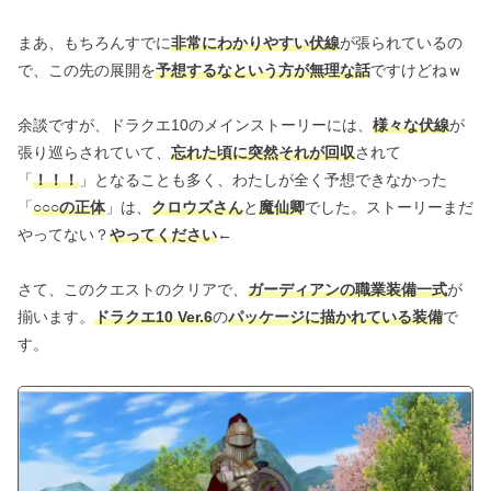
まあ、もちろんすでに
非常にわかりやすい伏線
が張られているの
で、この先の展開を
予想するなという方が無理な話
ですけどねｗ
余談ですが、ドラクエ10のメインストーリーには、
様々な伏線
が
張り巡らされていて、
忘れた頃に突然それが回収
されて
「
！！！
」となることも多く、わたしが全く予想できなかった
「
○○○の正体
」は、
クロウズさん
と
魔仙卿
でした。ストーリーまだ
やってない？
やってください
←
さて、このクエストのクリアで、
ガーディアンの職業装備一式
が
揃います。
ドラクエ10 Ver.6
の
パッケージに描かれている装備
で
す。