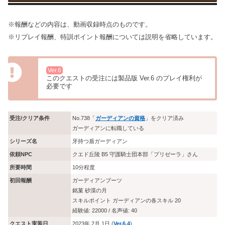
※報酬などの内容は、動画収録時点のものです。
※リプレイ報酬、特訓ポイント報酬については説明を省略しています。
Ver.6
このクエストの受注には製品版 Ver.6 のプレイ権利が
必要です
受注/クリア条件
No.738「
ガーディアンの資格
」をクリア済み
ガーディアンに転職している
シリーズ名
牙持つ盾ガーディアン
依頼NPC
クエド丘陵 B5 守護騎士団本部「プリゼーラ」さん
所要時間
10分程度
初回報酬
ガーディアンブーツ
銘菓 砂漠の月
スキルポイント ガーディアンの各スキル 20
経験値: 22000 / 名声値: 40
クエスト実装日
2023年 2月 1日 (
Ver.6.4
)