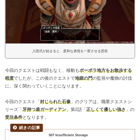
入団式が始まると、柔和な表情を一変させる団長
今回のクエストは戦闘もなく、移動も
ポーポラ地方をお散歩する
程度
でしたが、この後のクエストで
地獄の門
の監視や魔物の討伐
に、深く関わっていくことになります。
今回のクエスト「
封じられた石像
」のクリアは、職業クエストシ
リーズ「
牙持つ盾ガーディアン
」第2話「
正しくて優しい強さ
」の
受注条件
となります。
507 Insufficient Storage