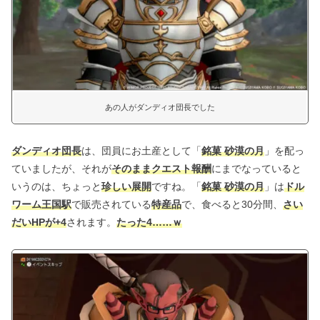
あの人がダンディオ団長でした
ダンディオ団長
は、団員にお土産として「
銘菓 砂漠の月
」を配っ
ていましたが、それが
そのままクエスト報酬
にまでなっていると
いうのは、ちょっと
珍しい展開
ですね。「
銘菓 砂漠の月
」は
ドル
ワーム王国駅
で販売されている
特産品
で、食べると30分間、
さい
だいHPが+4
されます。
たった4……ｗ