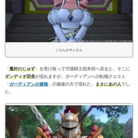
こちらがサンさん
「
魔封のじゅず
」を受け取って守護騎士団本部へ戻ると、そこに
ダンディオ団長
が現れますが、ガーディアンへの転職クエスト
「
ガーディアンの資格
」の最後の方で現れた、
まさにあの人
でし
た。