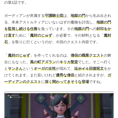
の第1話です。
ガーディアンが所属する
守護騎士団
は、
地獄の門
から生み出され
る、本来アストルティアにいないはずの魔物を討伐し、
地獄の門
を監視し続ける任務
を負っています。その
地獄の門
への
封印をか
け直す
ために「
魔封のじゅず
」が必要で、その材料となる「
魔封
石
」を取りに行くというのが、今回のクエスト内容です。
「
魔封のじゅず
」を作ってくれるのは、
僧侶の職業クエスト
の舞
台にもなった、
風の町アズラン
の
キリカ聖堂
でした。そこへ行く
と
サンさん
という
オーガの女性
が現れて、
辻ホイミ
回復呪文
をか
けてくれます。まだ若いけれど
優秀な僧侶
と紹介されますが、
ガ
ーディアンのクエスト
に
深く関わってきそうな登場
ですね。