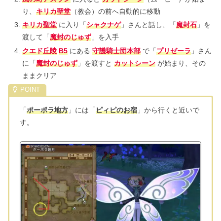
り、
キリカ聖堂
（教会）の前へ自動的に移動
キリカ聖堂
に入り「
シャクナゲ
」さんと話し、「
魔封石
」を
渡して「
魔封のじゅず
」を入手
クエド丘陵
B5
にある
守護騎士団本部
で「
プリゼーラ
」さん
に「
魔封のじゅず
」を渡すと
カットシーン
が始まり、その
ままクリア
「
ポーポラ地方
」には「
ピィピのお宿
」から行くと近いで
す。