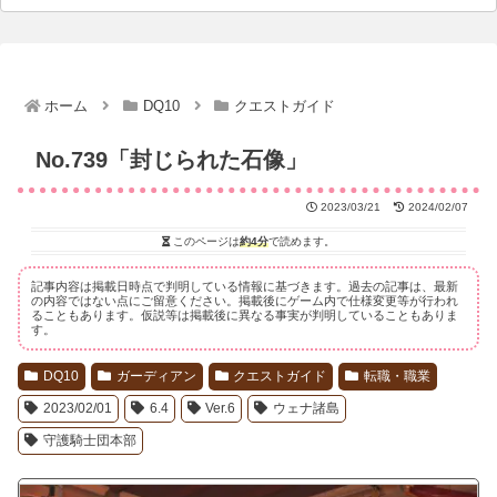
ホーム
DQ10
クエストガイド
No.739「封じられた石像」
2023/03/21
2024/02/07
このページは
約4分
で読めます。
記事内容は掲載日時点で判明している情報に基づきます。過去の記事は、最新
の内容ではない点にご留意ください。掲載後にゲーム内で仕様変更等が行われ
ることもあります。仮説等は掲載後に異なる事実が判明していることもありま
す。
DQ10
ガーディアン
クエストガイド
転職・職業
2023/02/01
6.4
Ver.6
ウェナ諸島
守護騎士団本部