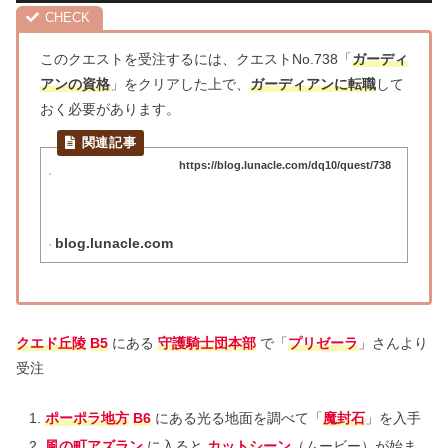
このクエストを受注するには、クエストNo.738「
ガーディ
アンの資格
」をクリアした上で、
ガーディアンに転職
して
おく必要があります。
https://blog.lunacle.com/dq10/quest/738
blog.lunacle.com
クエド丘陵
B5
にある
守護騎士団本部
で「
プリゼーラ
」さんより
受注
ポーポラ地方
B6
にある光る地面を調べて「
魔封石
」を入手
風の町アズラン
に入ると
カットシーン
（ムービー）が始ま