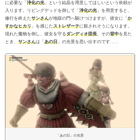
に必要な「
浄化の光
」という結晶を用意してほしいという依頼が
入ります。リビングデッドを倒して「
浄化の光
」を用意すると、
修行を終えた
サンさん
が地獄の門へ駆けつけますが、彼女に「
か
すかなヒカリ
」を感じた
ストレザーテ
に殺されそうになります。
現れた魔物を倒し、彼女を守る
ダンディオ団長
。その
背中
を見た
とき、
サンさん
は「
あの日
」の光景を思い出すのです……
「あの日」の光景