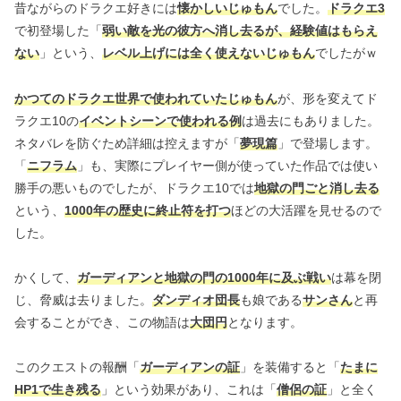
昔ながらのドラクエ好きには
懐かしいじゅもん
でした。
ドラクエ3
で初登場した「
弱い敵を光の彼方へ消し去るが、経験値はもらえ
ない
」という、
レベル上げには全く使えないじゅもん
でしたがｗ
かつてのドラクエ世界で使われていたじゅもん
が、形を変えてド
ラクエ10の
イベントシーンで使われる例
は過去にもありました。
ネタバレを防ぐため詳細は控えますが「
夢現篇
」で登場します。
「
ニフラム
」も、実際にプレイヤー側が使っていた作品では使い
勝手の悪いものでしたが、ドラクエ10では
地獄の門ごと消し去る
という、
1000年の歴史に終止符を打つ
ほどの大活躍を見せるので
した。
かくして、
ガーディアンと地獄の門の1000年に及ぶ戦い
は幕を閉
じ、脅威は去りました。
ダンディオ団長
も娘である
サンさん
と再
会することができ、この物語は
大団円
となります。
このクエストの報酬「
ガーディアンの証
」を装備すると「
たまに
HP1で生き残る
」という効果があり、これは「
僧侶の証
」と全く