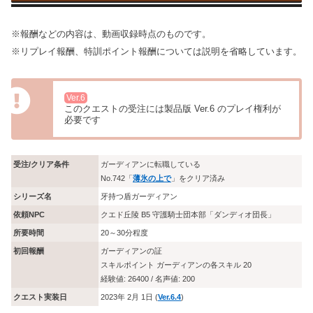
※報酬などの内容は、動画収録時点のものです。
※リプレイ報酬、特訓ポイント報酬については説明を省略しています。
Ver.6
このクエストの受注には製品版 Ver.6 のプレイ権利が
必要です
受注/クリア条件
ガーディアンに転職している
No.742「
薄氷の上で
」をクリア済み
シリーズ名
牙持つ盾ガーディアン
依頼NPC
クエド丘陵 B5 守護騎士団本部「ダンディオ団長」
所要時間
20～30分程度
初回報酬
ガーディアンの証
スキルポイント ガーディアンの各スキル 20
経験値: 26400 / 名声値: 200
クエスト実装日
2023年 2月 1日 (
Ver.6.4
)