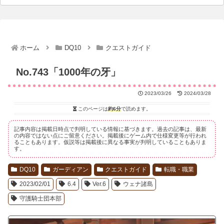
ホーム
DQ10
クエストガイド
No.743「1000年の牙」
2023/03/26
2024/03/28
このページは
約6分
で読めます。
記事内容は掲載日時点で判明している情報に基づきます。過去の記事は、最新
の内容ではない点にご留意ください。掲載後にゲーム内で仕様変更等が行われ
ることもあります。仮説等は掲載後に異なる事実が判明していることもありま
す。
DQ10
ガーディアン
クエストガイド
転職・職業
2023/02/01
6.4
Ver.6
ウェナ諸島
守護騎士団本部