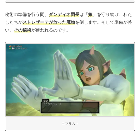
秘術の準備を行う間、
ダンディオ団長
は「
娘
」を守り続け、わた
したちが
ストレザーテが放った魔物
を倒します。そして準備が整
い、
その秘術
が使われるのです。
ニフラム！