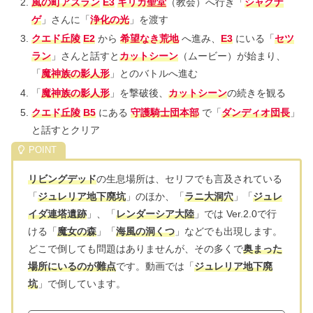
風の町アズラン
E3
キリカ聖堂
（教会）へ行き「
シャクナ
ゲ
」さんに「
浄化の光
」を渡す
クエド丘陵
E2
から
希望なき荒地
へ進み、
E3
にいる「
セツ
ラン
」さんと話すと
カットシーン
（ムービー）が始まり、
「
魔神族の影人形
」とのバトルへ進む
「
魔神族の影人形
」を撃破後、
カットシーン
の続きを観る
クエド丘陵
B5
にある
守護騎士団本部
で「
ダンディオ団長
」
と話すとクリア
リビングデッド
の生息場所は、セリフでも言及されている
「
ジュレリア地下廃坑
」のほか、「
ラニ大洞穴
」「
ジュレ
イダ連塔遺跡
」、「
レンダーシア大陸
」では Ver.2.0で行
ける「
魔女の森
」「
海風の洞くつ
」などでも出現します。
どこで倒しても問題はありませんが、その多くで
奥まった
場所にいるのが難点
です。動画では「
ジュレリア地下廃
坑
」で倒しています。