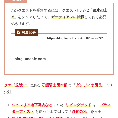
このクエストを受注するには、クエストNo.742「
薄氷の上
で
」をクリアした上で、
ガーディアンに転職
しておく必要
があります。
https://blog.lunacle.com/dq10/quest/742
blog.lunacle.com
クエド丘陵
B5
にある
守護騎士団本部
で「
ダンディオ団長
」より
受注
ジュレリア地下廃坑など
にいる
リビングデッド
を、
ブラス
ターフィスト
を使った上で倒して「
浄化の光
」を入手