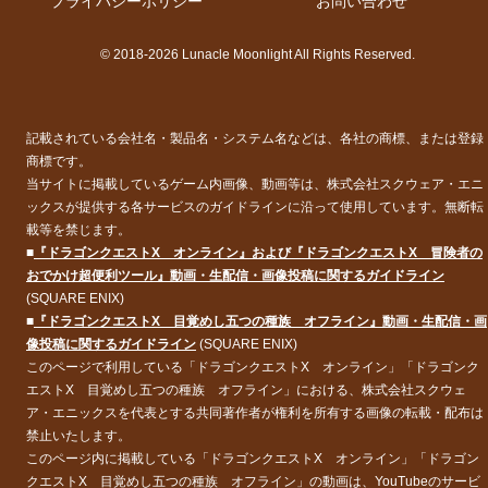
プライバシーポリシー
お問い合わせ
© 2018-2026 Lunacle Moonlight All Rights Reserved.
記載されている会社名・製品名・システム名などは、各社の商標、または登録
商標です。
当サイトに掲載しているゲーム内画像、動画等は、株式会社スクウェア・エニ
ックスが提供する各サービスのガイドラインに沿って使用しています。無断転
載等を禁じます。
■
『ドラゴンクエストX オンライン』および『ドラゴンクエストX 冒険者の
おでかけ超便利ツール』動画・生配信・画像投稿に関するガイドライン
(SQUARE ENIX)
■
『ドラゴンクエストX 目覚めし五つの種族 オフライン』動画・生配信・画
像投稿に関するガイドライン
(SQUARE ENIX)
このページで利用している「ドラゴンクエストX オンライン」「ドラゴンク
エストX 目覚めし五つの種族 オフライン」における、株式会社スクウェ
ア・エニックスを代表とする共同著作者が権利を所有する画像の転載・配布は
禁止いたします。
このページ内に掲載している「ドラゴンクエストX オンライン」「ドラゴン
クエストX 目覚めし五つの種族 オフライン」の動画は、YouTubeのサービ