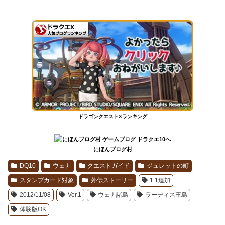
ドラゴンクエストXランキング
にほんブログ村
DQ10
ウェナ
クエストガイド
ジュレットの町
スタンプカード対象
外伝ストーリー
1.1追加
2012/11/08
Ver.1
ウェナ諸島
ラーディス王島
体験版OK