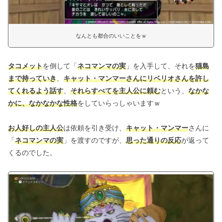
なんとも都合のいいことをｗ
タコメット
を倒して「
ネコマンマの実
」を入手して、それを
猫島
まで持っていき
、
キャット・マンマーさんにリベリオさんを許し
てくれるよう話す
、
それらすべてを主人公に頼む
という、
なかな
かに、なかなかな性格
をしていらっしゃいますｗ
お人好しの主人公
は依頼を引き受け、
キャット・マンマー
さんに
「
ネコマンマの実
」を渡すのですが、
思った通りの反応
が返って
くるのでした。