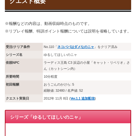
クエスト概要
※報酬などの内容は、動画収録時点のものです。
※リプレイ報酬、特訓ポイント報酬については説明を省略しています。
受注/クリア条件
No.110「
ネコババはダメなのニャ
」をクリア済み
シリーズ名
ゆるしてほしいのニャ
依頼NPC
ラーディス王島 C3 浜辺の小屋「キャット・リベリオ」さ
ん（カットシーン内）
所要時間
10分程度
初回報酬
おうごんのかけら: 5
経験値: 32480 / 名声値: 52
クエスト実装日
2012年 11月 8日 (
Ver.1.1 追加配信
)
シリーズ「ゆるしてほしいのニャ」