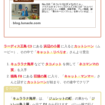
No.110「ネコババはダメなのニャ」
ドラクエ10 オンラインのクエストNo.110「ネコババ
はダメなのニャ」の概要、攻略手順、プレイ動画、解
説など。「青のキーエンブレム」を持っていれば、ジ
ュレットの町で受注できる外伝クエストシリーズ「ゆ
るしてほしいのニャ」第1話で、スタンプカ...
blog.lunacle.com
ラーディス王島
C3
にある
浜辺の小屋
に入ると
カットシーン
（ム
ービー）、その中で「
キャット・リベリオ
」さんより受注
キュララナ海岸
などで
タコメット
を倒して「
ネコマンマの
実
」を入手
猫島
F8
にある
巨猫の巣
に入り、「
キャット・マンマー
」さ
んと話すと
カットシーン
が始まり、その途中でクリア
「
キュララナ海岸
」は、「
ジュレットの町
」の東から「
ジ
ュレー島上層
」へ出て
D1
から行けます。バシっ娘で行く