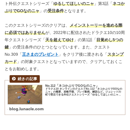
ト外伝クエストシリーズ「
ゆるしてほしいのニャ
」第3話「
ネコか
ぶりでGOなのニャ
」の
受注条件
となります。
このクエストシリーズのクリアは、
メインストーリーを進める際
に必須ではありません
が、2022年に配信されたドラクエ10の10周
年クエストシリーズ「
天を超えてゆけ
」の第1話「
目覚めし5つの
鍵
」の受注条件のひとつとなっています。また、クエスト
No.309「
王さまのプレゼント
」をクリア後に渡される「
スタンプ
カード
」の対象クエストとなっていますので、クリアしておくこ
とをお勧めします。
No.112「ネコかぶりでGOなのニャ」
ドラクエ10 オンラインのクエストNo.112「ネコかぶりでGOなの
ニャ」の概要、攻略手順、プレイ動画、解説など。ジュレットの
町で受注できる外伝クエストシリーズ「ゆるしてほしいのニャ」
第3話で、スタンプカード（ウェナ諸島）の対象です。
blog.lunacle.com