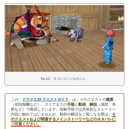
No.111「ネコにゴハンなのニャ」
この「
ドラクエ10 クエストガイド
」は、そのクエストの
概要
（初回報酬など）、クリアまでの
手順
と
動画
、
解説
（感想、考
察など）で構成しています。攻略手順では具体的なストーリー
内容に触れてはいませんが、動画や解説をご覧になる際は、
そ
のクエストおよび関連するメインストーリーなどのネタバレに
ご注意ください。