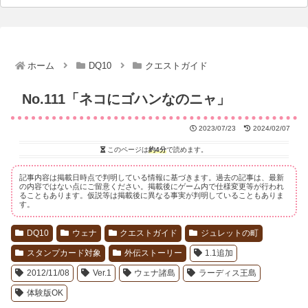
ホーム
DQ10
クエストガイド
No.111「ネコにゴハンなのニャ」
2023/07/23
2024/02/07
このページは
約4分
で読めます。
記事内容は掲載日時点で判明している情報に基づきます。過去の記事は、最新
の内容ではない点にご留意ください。掲載後にゲーム内で仕様変更等が行われ
ることもあります。仮説等は掲載後に異なる事実が判明していることもありま
す。
DQ10
ウェナ
クエストガイド
ジュレットの町
スタンプカード対象
外伝ストーリー
1.1追加
2012/11/08
Ver.1
ウェナ諸島
ラーディス王島
体験版OK