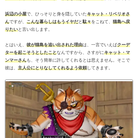
浜辺の小屋
で、ひっそりと身を隠していた
キャット・リベリオさ
ん
ですが、
こんな暮らしはもうイヤだ
と
駄々
をこねて、
猫島へ戻
りたい
と言い出します。
とはいえ、
彼が猫島を追い出された理由
は、一言でいえば
クーデ
ターを起こそうとしたこと
なんですから、さすがに
キャット・マ
ンマーさん
も、そう簡単に許してくれるとは思えません。そこで
彼は、
主人公にとりなしてくれるよう依頼
してきます。