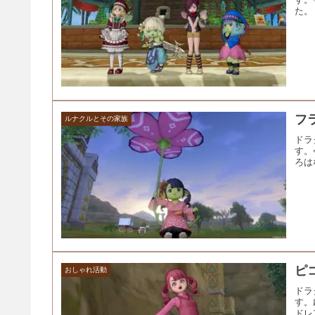
た。
フ
ルナクルとその家族
ドラ
す。
ろは
ピ
おしゃれ活動
ドラ
す。
ドレ