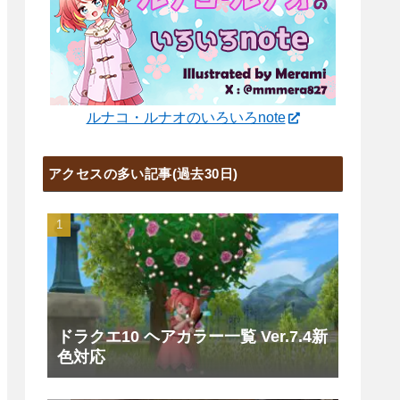
ルナコ・ルナオのいろいろnote
アクセスの多い記事(過去30日)
ドラクエ10 ヘアカラー一覧 Ver.7.4新
色対応