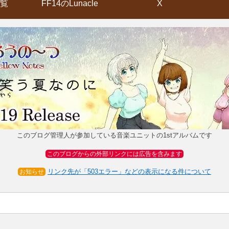
覧
FF14のLunacle
X
このブログ管理人が参加している音楽ユニットの1stアルバムです
このブログからの外部リンクには広告を含みます
リンク先が「503エラー」などの表示になる件について
お知らせ