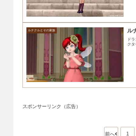
ル
ルナクルとその家族
ドラ
クタ