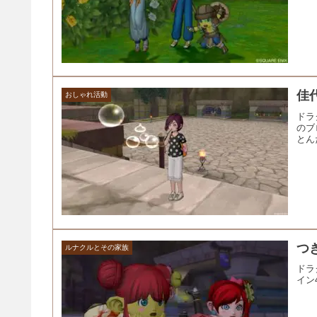
佳
おしゃれ活動
ドラ
のブ
とん
つ
ルナクルとその家族
ドラ
イン