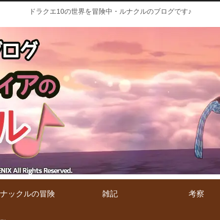
ドラクエ10の世界を冒険中・ルナクルのブログです♪
ナックルの冒険
雑記
考察