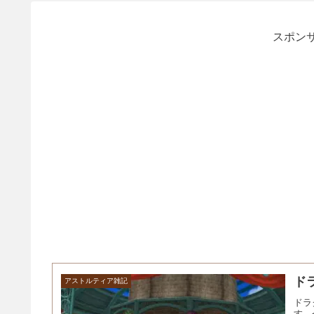
スポンサ
ド
アストルティア雑記
ドラ
す。