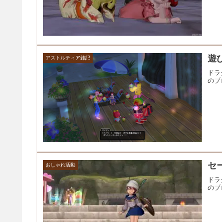
遊
アストルティア雑記
ドラ
のブ
セ
おしゃれ活動
ドラ
のブ