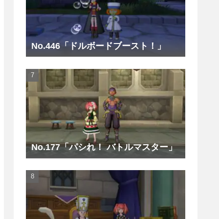
No.446「ドルボードブースト！」
No.177「パシれ！ バトルマスター」