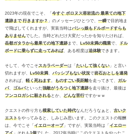
2023年の現在でこそ、「
今すぐ ボロヌス溶岩流の 最果ての地下
遺跡まで 行きますか？
」のメッセージひとつで、
一瞬
で目的地ま
で飛ばしてくれますが、実装当時は
バシっ娘もドルボードすらも
ありません
でした。当時どれだけ大変だったかを知りたければ、
岳都ガタラから最果ての地下遺跡
まで、
Lv50未満の職業
で、
ドル
ボードに乗らずに走ってみれば
、ある程度は
追体験
できます。
そして、今でこそ
スカラベーダー
は「
たいして強くない
」と言い
切れますが、
Lv50未満
、
パッシブもない状況
で
岩石おとしを連発
されれば、
軽く死ねます
。
ものすごい長距離
を走ってきて、
ガル
バ
、
ゴルバ
といった
強敵がうろつく地下遺跡
を走り抜け、最後は
フンコロガシに殺される
とか、
どんな苦行
ですかｗｗ
クエストの作り方も
模索していた時代
なんだろうなぁと、
古いク
エスト
をやってみると、しみじみ思います。このクエストの報酬
は、今でこそ「
イエローオーブ
」ですが、実装当時は「
イエロー
アイ
」それも
1個
でした。2012年当時にこのクエストをやったこ