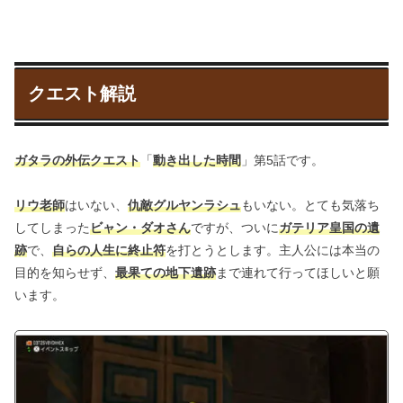
クエスト解説
ガタラの外伝クエスト
「
動き出した時間
」第5話です。
リウ老師
はいない、
仇敵グルヤンラシュ
もいない。とても気落ち
してしまった
ビャン・ダオさん
ですが、ついに
ガテリア皇国の遺
跡
で、
自らの人生に終止符
を打とうとします。主人公には本当の
目的を知らせず、
最果ての地下遺跡
まで連れて行ってほしいと願
います。