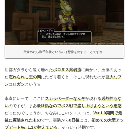
目覚めたら数千年後というのは想像を絶することですね…
岳都ガタラから遠く離れた
ボロヌス溶岩流
に向かい、玉座のあっ
た
忘れられし王の間
にたどり着くと、そこに現れたのが
巨大なフ
ンコロガシ
というｗ
率直にいって、ここに
スカラベーダーなんぞ
が現れる
必然性もな
い
のですが、まあ
最終話なのでボス戦で盛り上げようという思惑
だったのでしょうか。ちなみにこのクエストは、
Ver.1.0期間で最
後に実装されたもの
です。実装から
8日後
には、
初めての大型アッ
プデートVer.1.1が控えている
、そういう時期です。