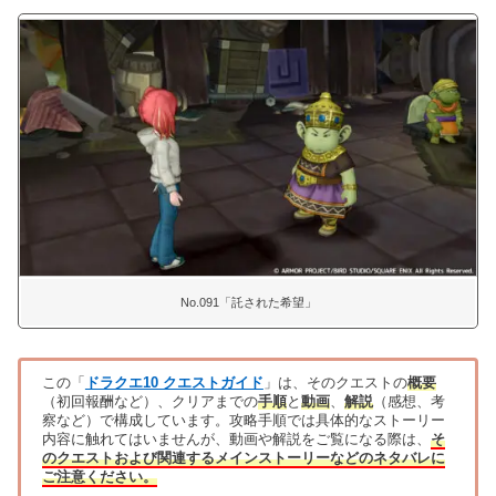
No.091「託された希望」
この「
ドラクエ10 クエストガイド
」は、そのクエストの
概要
（初回報酬など）、クリアまでの
手順
と
動画
、
解説
（感想、考
察など）で構成しています。攻略手順では具体的なストーリー
内容に触れてはいませんが、動画や解説をご覧になる際は、
そ
のクエストおよび関連するメインストーリーなどのネタバレに
ご注意ください。