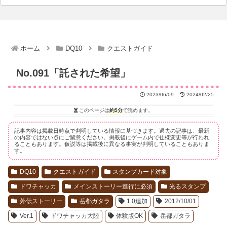
ホーム
DQ10
クエストガイド
No.091「託された希望」
2023/06/09
2024/02/25
このページは
約5分
で読めます。
記事内容は掲載日時点で判明している情報に基づきます。過去の記事は、最新
の内容ではない点にご留意ください。掲載後にゲーム内で仕様変更等が行われ
ることもあります。仮説等は掲載後に異なる事実が判明していることもありま
す。
DQ10
クエストガイド
スタンプカード対象
ドワチャッカ
メインストーリー進行に必須
光るスタンプ
外伝ストーリー
岳都ガタラ
1.0追加
2012/10/01
Ver.1
ドワチャッカ大陸
体験版OK
岳都ガタラ