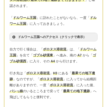
認されます。
「
ドルワーム王国
」に訪れたことがないなら、一度「
ドル
ワーム王国
」に入っておきましょう。
ドルワーム王国へのアクセス（クリックで表示）
自力で行く場合は、「
ボロヌス溶岩流
」は、「
ドルワーム
王国
」を出て「
ゴブル砂漠東
」へ進み、南の
A7
から「
ゴ
ブル砂漠西
」に入り、その
A4
から行けます。
行き先は「
ボロヌス溶岩流
」
H3
にある「
最果ての地下遺
跡
」なのですが、「
ボロヌス溶岩流
」に入ってから結構距
離がありますので、一度「
ボロヌス溶岩流
」に入った後、
バシっ娘
のいるところまで戻って「
最果ての地下遺跡
」へ
飛ばしてもらうと便利です。