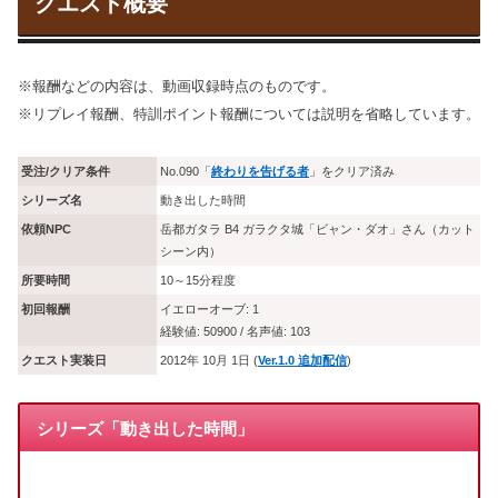
クエスト概要
※報酬などの内容は、動画収録時点のものです。
※リプレイ報酬、特訓ポイント報酬については説明を省略しています。
受注/クリア条件
No.090「
終わりを告げる者
」をクリア済み
シリーズ名
動き出した時間
依頼NPC
岳都ガタラ B4 ガラクタ城「ビャン・ダオ」さん（カット
シーン内）
所要時間
10～15分程度
初回報酬
イエローオーブ: 1
経験値: 50900 / 名声値: 103
クエスト実装日
2012年 10月 1日 (
Ver.1.0 追加配信
)
シリーズ「動き出した時間」