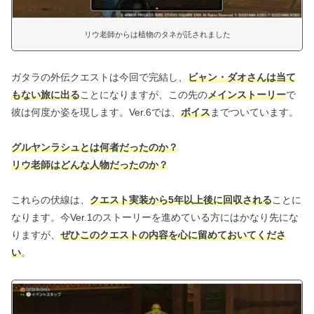
リウ老師からは植物のタネが託されました
ガタラの外伝クエストは今回で完結し、
ビャン・ダオさんは当て
もない旅に出る
ことになりますが、この先の
メインストーリー
で
彼は何度か姿を現します。Ver.6では、
ボイス
までついています。
グルヤンラシュとは何者だったのか？
リウ老師はどんな人物だったのか？
これらの伏線は、
クエスト実装から5年以上後に回収される
ことに
なります。今Ver.1のストーリーを進めている方にはかなり先にな
りますが、
ぜひこのクエストの内容を心に留めておいてくださ
い
。