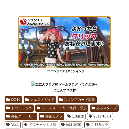
ドラゴンクエストXランキング
にほんブログ村
DQ10
クエストガイド
スタンプカード対象
ドワチャッカ
メインストーリー進行に必須
光るスタンプ
外伝ストーリー
岳都ガタラ
1.0追加
2012/10/01
Ver.1
ドワチャッカ大陸
体験版OK
岳都ガタラ