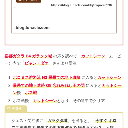
https://blog.lunacle.com/dq10/quest/090
blog.lunacle.com
岳都ガタラ
B4
ガラクタ城
の扉を調べて、
カットシーン
（ムービ
ー）内で「
ビャン・ダオ
」さんより受注
ボロヌス溶岩流
H3
最果ての地下遺跡
に入ると
カットシーン
最果ての地下遺跡
G8
忘れられし王の間
に入ると
カットシー
ン
後、
ボス戦
ボス戦後、
カットシーン
となり、その途中でクリア
クエスト受注後に「
ガラクタ城
」を出ると、「
今すぐ ボロ
ヌス溶岩流の 最果ての地下遺跡まで 行きますか？
」と確