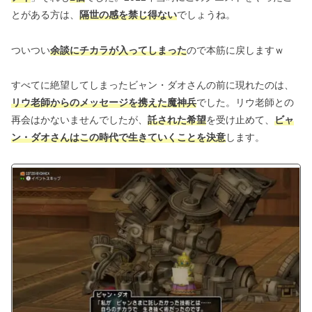
とがある方は、
隔世の感を禁じ得ない
でしょうね。
ついつい
余談にチカラが入ってしまった
ので本筋に戻しますｗ
すべてに絶望してしまったビャン・ダオさんの前に現れたのは、
リウ老師からのメッセージを携えた魔神兵
でした。リウ老師との
再会はかないませんでしたが、
託された希望
を受け止めて、
ビャ
ン・ダオさんはこの時代で生きていくことを決意
します。