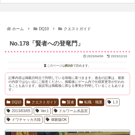
ホーム
DQ10
クエストガイド
No.178「賢者への登竜門」
2023/04/06
2023/12/10
このページは
約3分
で読めます。
記事内容は掲載日時点で判明している情報に基づきます。過去の記事は、最新
の内容ではない点にご留意ください。掲載後にゲーム内で仕様変更等が行われ
ることもあります。仮説等は掲載後に異なる事実が判明していることもありま
す。
DQ10
クエストガイド
賢者
転職・職業
1.3
2013/03/05
Ver.1
ドルワーム水晶宮
ドワチャッカ大陸
体験版OK