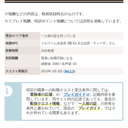
※報酬などの内容は、動画収録時点のものです。
※リプレイ報酬、特訓ポイント報酬については説明を省略しています。
受注/クリア条件
一人前の証を持っている
依頼NPC
ドルワーム水晶宮 3階 E2 兵士詰所「ティーザ」さん
所要時間
10分程度
初回報酬
賢者に転職可能になる
経験値: 2580 / 名声値: 43
クエスト実装日
2013年 3月 5日 (
Ver.1.3
)
特定の職業への転職クエスト受注条件に関しては、
「
冒険者の広場
」の「
プレイガイド
」記載内容を参
照しています。同サイト内の記述であっても、過去の
「
配信クエスト情報
」などで「
一人前の証
」の所有を
条件と書かれていて、現在の「
プレイガイド
」ではそ
れが外れている職業もあります。