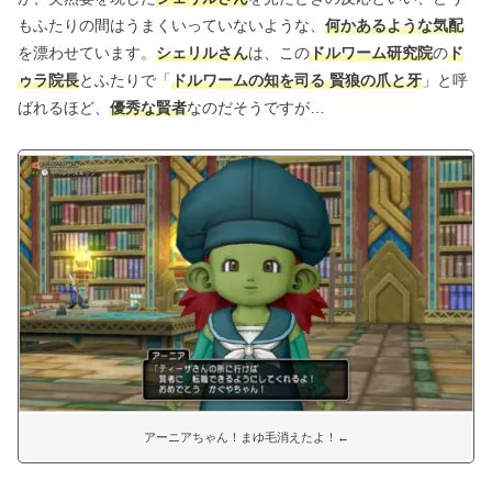
もふたりの間はうまくいっていないような、
何かあるような気配
を漂わせています。
シェリルさん
は、この
ドルワーム研究院
の
ド
ゥラ院長
とふたりで「
ドルワームの知を司る 賢狼の爪と牙
」と呼
ばれるほど、
優秀な賢者
なのだそうですが…
アーニアちゃん！まゆ毛消えたよ！←