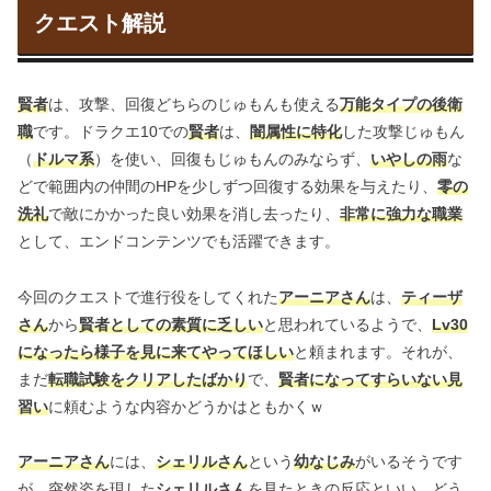
クエスト解説
賢者
は、攻撃、回復どちらのじゅもんも使える
万能タイプの後衛
職
です。ドラクエ10での
賢者
は、
闇属性に特化
した攻撃じゅもん
（
ドルマ系
）を使い、回復もじゅもんのみならず、
いやしの雨
な
どで範囲内の仲間のHPを少しずつ回復する効果を与えたり、
零の
洗礼
で敵にかかった良い効果を消し去ったり、
非常に強力な職業
として、エンドコンテンツでも活躍できます。
今回のクエストで進行役をしてくれた
アーニアさん
は、
ティーザ
さん
から
賢者としての素質に乏しい
と思われているようで、
Lv30
になったら様子を見に来てやってほしい
と頼まれます。それが、
まだ
転職試験をクリアしたばかり
で、
賢者になってすらいない見
習い
に頼むような内容かどうかはともかくｗ
アーニアさん
には、
シェリルさん
という
幼なじみ
がいるそうです
が、突然姿を現した
シェリルさん
を見たときの反応といい、どう