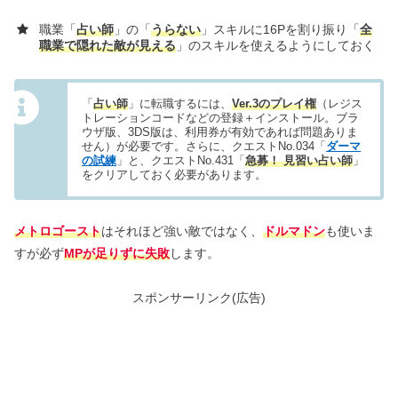
職業「
占い師
」の「
うらない
」スキルに16Pを割り振り「
全
職業で隠れた敵が見える
」のスキルを使えるようにしておく
「
占い師
」に転職するには、
Ver.3のプレイ権
（レジス
トレーションコードなどの登録＋インストール。ブラ
ウザ版、3DS版は、利用券が有効であれば問題ありま
せん）が必要です。さらに、クエストNo.034「
ダーマ
の試練
」と、クエストNo.431「
急募！ 見習い占い師
」
をクリアしておく必要があります。
メトロゴースト
はそれほど強い敵ではなく、
ドルマドン
も使いま
すが必ず
MPが足りずに失敗
します。
スポンサーリンク(広告)