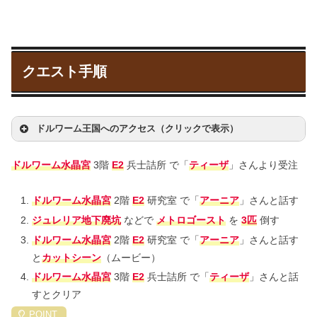
クエスト手順
ドルワーム王国へのアクセス（クリックで表示）
ドルワーム水晶宮
3階
E2
兵士詰所 で「
ティーザ
」さんより受注
ドルワーム水晶宮
2階
E2
研究室 で「
アーニア
」さんと話す
ジュレリア地下廃坑
などで
メトロゴースト
を
3匹
倒す
ドルワーム水晶宮
2階
E2
研究室 で「
アーニア
」さんと話す
と
カットシーン
（ムービー）
ドルワーム水晶宮
3階
E2
兵士詰所 で「
ティーザ
」さんと話
すとクリア