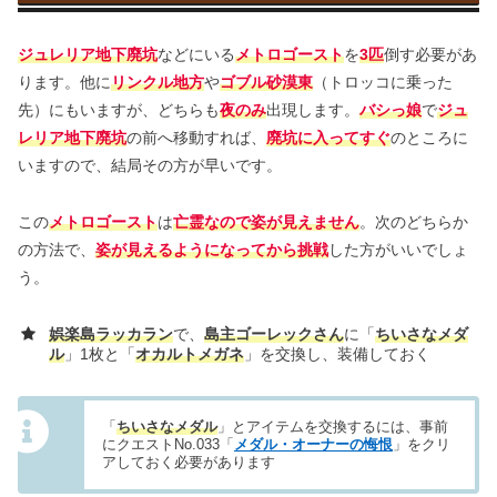
ジュレリア地下廃坑
などにいる
メトロゴースト
を
3匹
倒す必要があ
ります。他に
リンクル地方
や
ゴブル砂漠東
（トロッコに乗った
先）にもいますが、どちらも
夜のみ
出現します。
バシっ娘
で
ジュ
レリア地下廃坑
の前へ移動すれば、
廃坑に入ってすぐ
のところに
いますので、結局その方が早いです。
この
メトロゴースト
は
亡霊なので姿が見えません
。次のどちらか
の方法で、
姿が見えるようになってから挑戦
した方がいいでしょ
う。
娯楽島ラッカラン
で、
島主ゴーレックさん
に「
ちいさなメダ
ル
」1枚と「
オカルトメガネ
」を交換し、装備しておく
「
ちいさなメダル
」とアイテムを交換するには、事前
にクエストNo.033「
メダル・オーナーの悔恨
」をクリ
アしておく必要があります