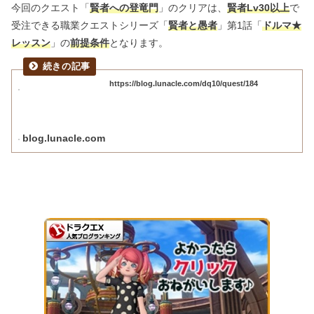
今回のクエスト「
賢者への登竜門
」のクリアは、
賢者Lv30以上
で
受注できる職業クエストシリーズ「
賢者と愚者
」第1話「
ドルマ★
レッスン
」の
前提条件
となります。
https://blog.lunacle.com/dq10/quest/184
blog.lunacle.com