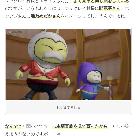
プックレイ村長とホッププさんは、
よく見ると同じ顔をしている
のですが、どうもわたしには、プックレイ村長に
間寛平さん
、ホ
ッププさんに
池乃めだかさん
をイメージしてしまうんですよね。
ヒゲまで同じｗ
なんで？
と聞かれても、
吉本新喜劇を見て育ったから
、としか答
えようがないのですが……ｗ