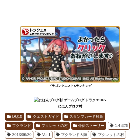
ドラゴンクエストXランキング
にほんブログ村
DQ10
クエストガイド
スタンプカード対象
プクランド
プクレットの村
外伝ストーリー
1.4追加
2013/06/20
Ver.1
プクランド大陸
プクレットの村