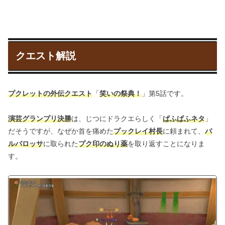
クエスト解説
プクレットの外伝クエスト
「
笑いの祭典！
」第5話です。
演芸グランプリ決勝
は、じつにドラクエらしく「
ぱふぱふネタ
」
だそうですが、なぜか首を痛めた
プックレイ村長
に頼まれて、
バ
ルバロッサ
に取られた
プク印のぬり薬
を取り返すことになりま
す。