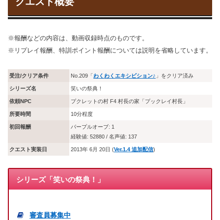
クエスト概要
※報酬などの内容は、動画収録時点のものです。
※リプレイ報酬、特訓ポイント報酬については説明を省略しています。
受注/クリア条件
No.209「
わくわくエキシビション♪
」をクリア済み
シリーズ名
笑いの祭典！
依頼NPC
プクレットの村 F4 村長の家「プックレイ村長」
所要時間
10分程度
初回報酬
パープルオーブ: 1
経験値: 52880 / 名声値: 137
クエスト実装日
2013年 6月 20日 (
Ver.1.4 追加配信
)
シリーズ「笑いの祭典！」
審査員募集中