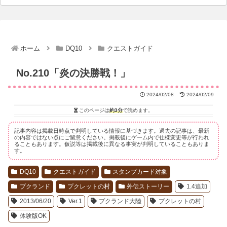
ホーム
DQ10
クエストガイド
No.210「炎の決勝戦！」
2024/02/08
2024/02/09
このページは
約3分
で読めます。
記事内容は掲載日時点で判明している情報に基づきます。過去の記事は、最新
の内容ではない点にご留意ください。掲載後にゲーム内で仕様変更等が行われ
ることもあります。仮説等は掲載後に異なる事実が判明していることもありま
す。
DQ10
クエストガイド
スタンプカード対象
プクランド
プクレットの村
外伝ストーリー
1.4追加
2013/06/20
Ver.1
プクランド大陸
プクレットの村
体験版OK