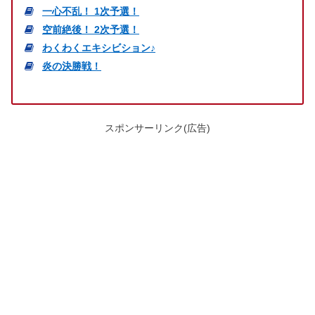
一心不乱！ 1次予選！
空前絶後！ 2次予選！
わくわくエキシビション♪
炎の決勝戦！
スポンサーリンク(広告)