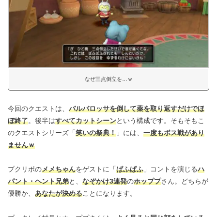
なぜ三点倒立を…ｗ
今回のクエストは、
バルバロッサを倒して薬を取り返すだけでほ
ぼ終了
。後半は
すべてカットシーン
という構成です。そもそもこ
のクエストシリーズ「
笑いの祭典！
」には、
一度もボス戦があり
ませんｗ
プクリポの
メメちゃん
をゲストに「
ぱふぱふ
」コントを演じる
ハ
パント・ヘント兄弟
と、
なぞかけ3連発
の
ホッププ
さん。どちらが
優勝か、
あなたが決める
ことになります。