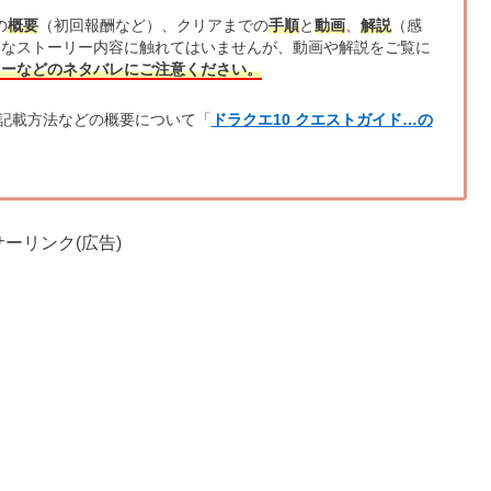
の
概要
（初回報酬など）、クリアまでの
手順
と
動画
、
解説
（感
的なストーリー内容に触れてはいませんが、動画や解説をご覧に
リーなどのネタバレにご注意ください。
記載方法などの概要について「
ドラクエ10 クエストガイド…の
ーリンク(広告)