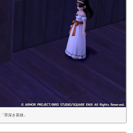
312「罪深き英雄」