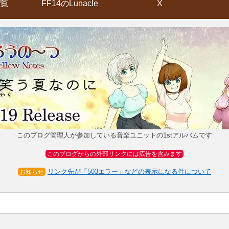
覧
FF14のLunacle
X
このブログ管理人が参加している音楽ユニットの1stアルバムです
このブログからの外部リンクには広告を含みます
リンク先が「503エラー」などの表示になる件について
お知らせ