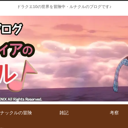
ドラクエ10の世界を冒険中・ルナクルのブログです♪
ナックルの冒険
雑記
考察