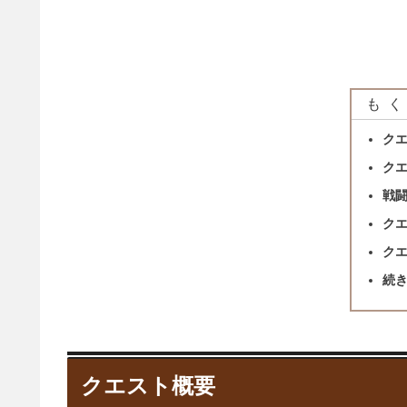
もく
ク
ク
戦
ク
ク
続
クエスト概要