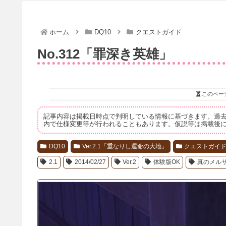
ホーム
DQ10
クエストガイド
No.312「罪深き英雄」
このペー
記事内容は掲載日時点で判明している情報に基づきます。過
内で仕様変更等が行われることもあります。仮説等は掲載後
DQ10
Ver.2.1「重なりし運命の大地」
クエストガイ
2.1
2014/02/27
Ver.2
体験版OK
真のメル