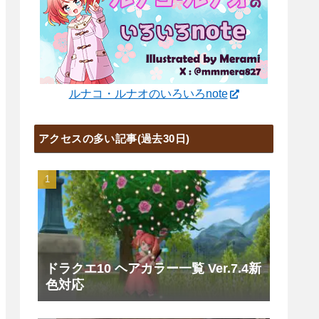
ルナコ・ルナオのいろいろnote
アクセスの多い記事(過去30日)
ドラクエ10 ヘアカラー一覧 Ver.7.4新
色対応