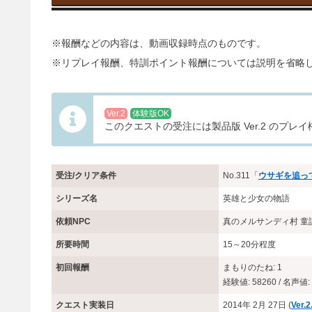
※報酬などの内容は、動画収録時点のものです。
※リプレイ報酬、特訓ポイント報酬については説明を省略
Ver.2
体験版OK
このクエストの受注には製品版 Ver.2 のプ
受注/クリア条件
No.311「
ウサギを追っ
シリーズ名
英雄と少女の物語
依頼NPC
真のメルサンディ村 童話
所要時間
15～20分程度
初回報酬
まもりのたね: 1
経験値: 58260 / 名声値: 
クエスト実装日
2014年 2月 27日 (
Ver.2