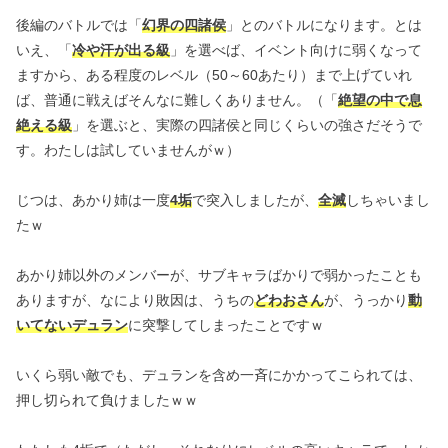
後編のバトルでは「
幻界の四諸侯
」とのバトルになります。とは
いえ、「
冷や汗が出る級
」を選べば、イベント向けに弱くなって
ますから、ある程度のレベル（50～60あたり）まで上げていれ
ば、普通に戦えばそんなに難しくありません。（「
絶望の中で息
絶える級
」を選ぶと、実際の四諸侯と同じくらいの強さだそうで
す。わたしは試していませんがｗ）
じつは、あかり姉は一度
4垢
で突入しましたが、
全滅
しちゃいまし
たｗ
あかり姉以外のメンバーが、サブキャラばかりで弱かったことも
ありますが、なにより敗因は、うちの
どわおさん
が、うっかり
動
いてないデュラン
に突撃してしまったことですｗ
いくら弱い敵でも、デュランを含め一斉にかかってこられては、
押し切られて負けましたｗｗ