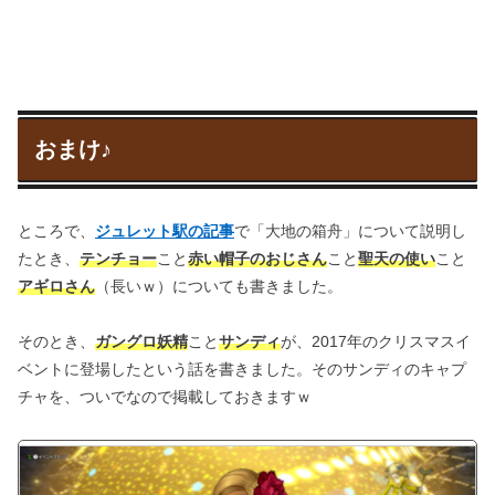
おまけ♪
ところで、
ジュレット駅の記事
で「大地の箱舟」について説明し
たとき、
テンチョー
こと
赤い帽子のおじさん
こと
聖天の使い
こと
アギロさん
（長いｗ）についても書きました。
そのとき、
ガングロ妖精
こと
サンディ
が、2017年のクリスマスイ
ベントに登場したという話を書きました。そのサンディのキャプ
チャを、ついでなので掲載しておきますｗ