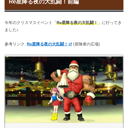
Re星降る夜の大乱闘！前編
今年のクリスマスイベント「
Re星降る夜の大乱闘！
」に行ってき
ました♪
参考リンク:
Re星降る夜の大乱闘！
(冒険者の広場)