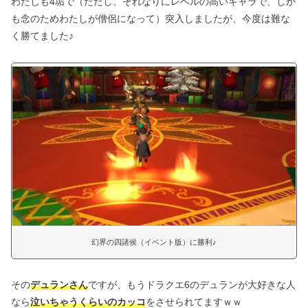
わたしも4垢で（ただし、それなりにレベルの高いキャラで、しか
も念のためわたしが僧侶になって）突入しましたが、今度は難な
く勝てました♪
幻界の四諸侯（イベント版）に勝利♪
その
デュランさん
ですが、もうドラクエ6のデュランが大好きな人
なら
泣いちゃうくらいのカッコ
をさせられてますｗｗ