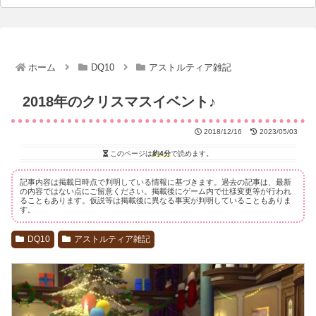
ホーム
DQ10
アストルティア雑記
2018年のクリスマスイベント♪
2018/12/16
2023/05/03
このページは
約4分
で読めます。
記事内容は掲載日時点で判明している情報に基づきます。過去の記事は、最新
の内容ではない点にご留意ください。掲載後にゲーム内で仕様変更等が行われ
ることもあります。仮説等は掲載後に異なる事実が判明していることもありま
す。
DQ10
アストルティア雑記