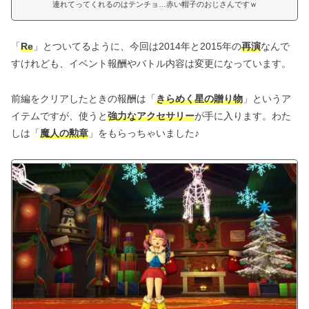
連れてってくれるのはテンチョ…赤い帽子のおじさんですｗ
「
Re
」とついてるように、今回は2014年と2015年の
再演
なんで
すけれども、イベント報酬やバトル内容は変更になっています。
前編をクリアしたときの報酬は「
きらめく星の贈り物
」というア
イテムですが、使うと
強力なアクセサリー
が手に入ります。わた
しは「
魔人の勲章
」をもらっちゃいました♪