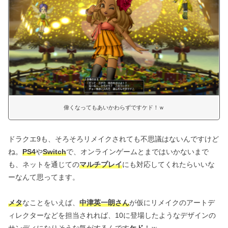
偉くなってもあいかわらずですケド！ｗ
ドラクエ9も、そろそろリメイクされても不思議はないんですけど
ね。
PS4
や
Switch
で、オンラインゲームとまではいかないまで
も、ネットを通じての
マルチプレイ
にも対応してくれたらいいな
ーなんて思ってます。
メタ
なことをいえば、
中津英一朗さん
が仮にリメイクのアートデ
ィレクターなどを担当されれば、10に登場したようなデザインの
サンディになりそうな気がするんです
ケド
！ｗ