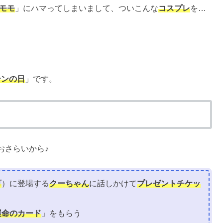
モモ
」にハマってしまいまして、ついこんな
コスプレ
を…
テンの日
」です。
おさらいから♪
町
）に登場する
クーちゃん
に話しかけて
プレゼントチケッ
運命のカード
」をもらう