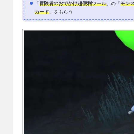
「
冒険者のおでかけ超便利ツール
」の「
モン
カード
」をもらう