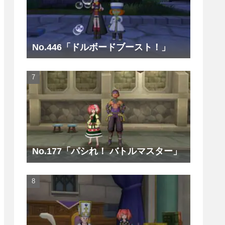
No.446「ドルボードブースト！」
No.177「パシれ！ バトルマスター」