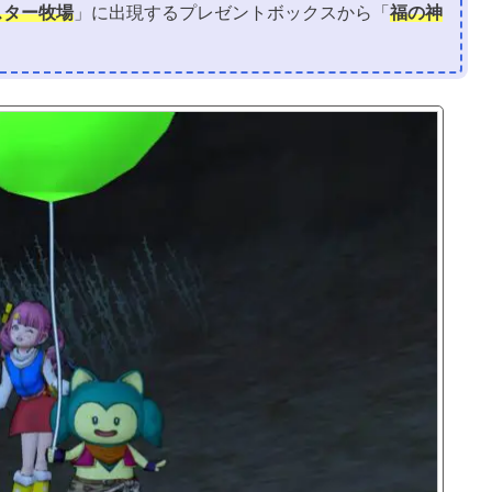
スター牧場
」に出現するプレゼントボックスから「
福の神