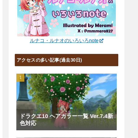
ルナコ・ルナオのいろいろnote
アクセスの多い記事(過去30日)
ドラクエ10 ヘアカラー一覧 Ver.7.4新
色対応