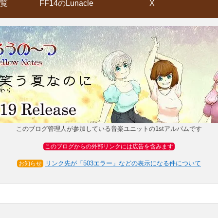
覧
FF14のLunacle
X
このブログ管理人が参加している音楽ユニットの1stアルバムです
このブログからの外部リンクには広告を含みます
リンク先が「503エラー」などの表示になる件について
お知らせ