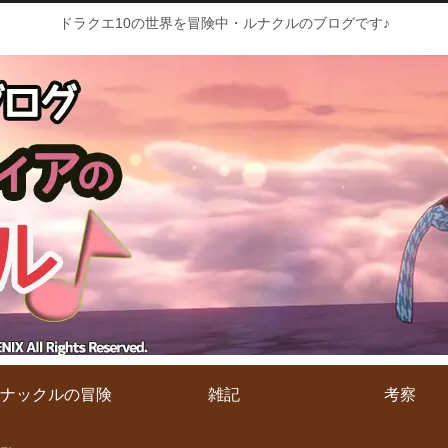
ドラクエ10の世界を冒険中・ルナクルのブログです♪
ナックルの冒険
雑記
考察