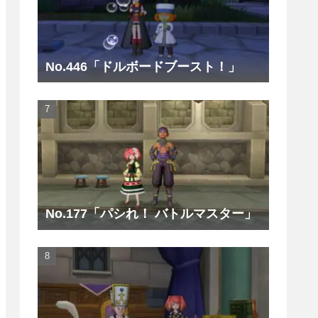
No.446「ドルボードブースト！」
No.177「パシれ！ バトルマスター」