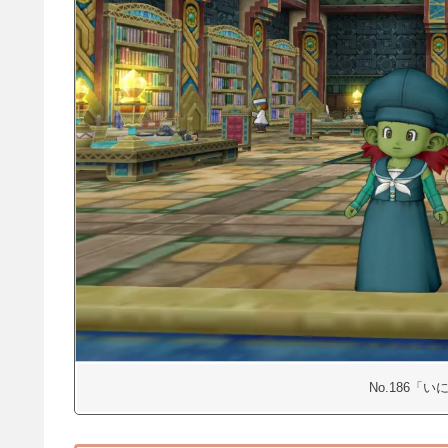
No.186「