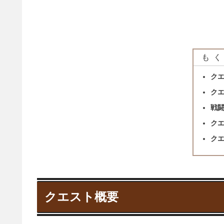
もく
ク
ク
戦
ク
ク
クエスト概要