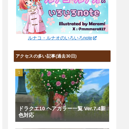
ルナコ・ルナオのいろいろnote
アクセスの多い記事(過去30日)
ドラクエ10 ヘアカラー一覧 Ver.7.4新
色対応