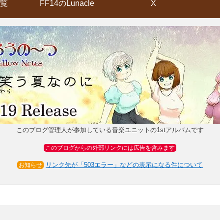
覧
FF14のLunacle
X
このブログ管理人が参加している音楽ユニットの1stアルバムです
このブログからの外部リンクには広告を含みます
リンク先が「503エラー」などの表示になる件について
お知らせ