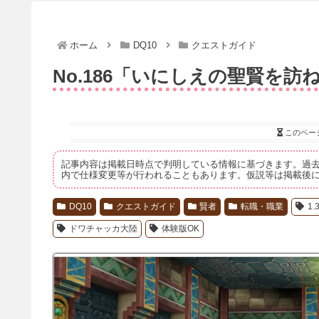
ホーム
DQ10
クエストガイド
No.186「いにしえの聖賢を訪
このペー
記事内容は掲載日時点で判明している情報に基づきます。過
内で仕様変更等が行われることもあります。仮説等は掲載後
DQ10
クエストガイド
賢者
転職・職業
1
ドワチャッカ大陸
体験版OK