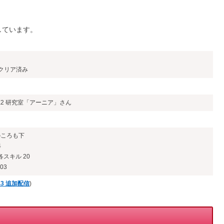
しています。
クリア済み
E2 研究室「アーニア」さん
のころも下
4
スキル 20
03
1.3 追加配信
)