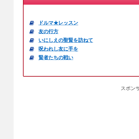
ドルマ★レッスン
友の行方
いにしえの聖賢を訪ねて
呪われし友に手を
賢者たちの戦い
スポンサ