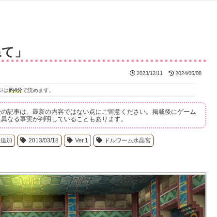
ねて」
2023/12/11
2024/05/08
ジは
約4分
で読めます。
去の記事は、最新の内容ではない点にご留意ください。掲載後にゲーム
に異なる事実が判明していることもあります。
.3追加
2013/03/18
Ver.1
ドルワーム水晶宮