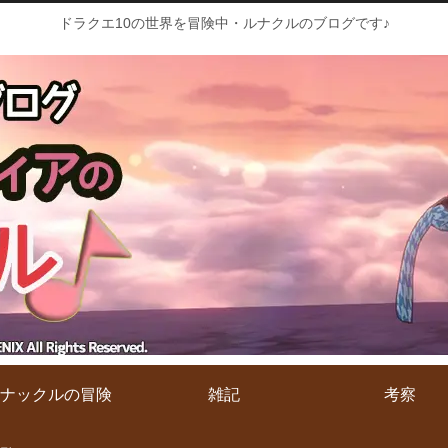
ドラクエ10の世界を冒険中・ルナクルのブログです♪
ナックルの冒険
雑記
考察