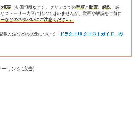
の
概要
（初回報酬など）、クリアまでの
手順
と
動画
、
解説
（感
的なストーリー内容に触れてはいませんが、動画や解説をご覧に
リーなどのネタバレにご注意ください。
記載方法などの概要について「
ドラクエ10 クエストガイド…の
ーリンク(広告)