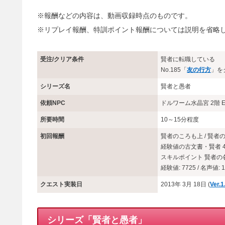
※報酬などの内容は、動画収録時点のものです。
※リプレイ報酬、特訓ポイント報酬については説明を省略
受注/クリア条件
賢者に転職している
No.185「
友の行方
」を
シリーズ名
賢者と愚者
依頼NPC
ドルワーム水晶宮 2階 
所要時間
10～15分程度
初回報酬
賢者のころも上 / 賢者
経験値の古文書・賢者 
スキルポイント 賢者の各
経験値: 7725 / 名声値: 1
クエスト実装日
2013年 3月 18日 (
Ver.
シリーズ「賢者と愚者」