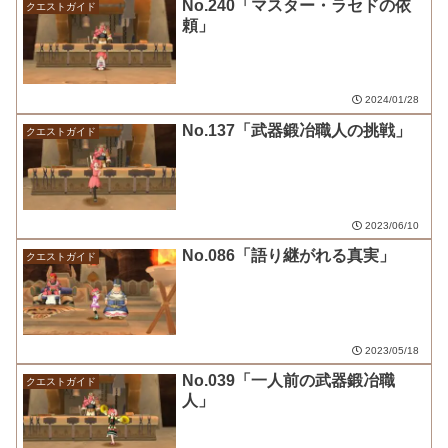
No.240「マスター・ラセドの依
クエストガイド
頼」
2024/01/28
No.137「武器鍛冶職人の挑戦」
クエストガイド
2023/06/10
No.086「語り継がれる真実」
クエストガイド
2023/05/18
No.039「一人前の武器鍛冶職
クエストガイド
人」