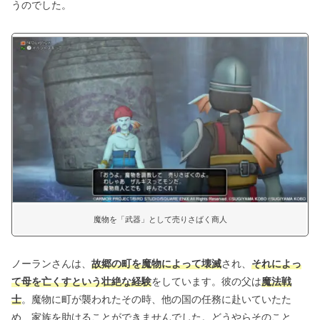
うのでした。
魔物を「武器」として売りさばく商人
ノーランさんは、
故郷の町を魔物によって壊滅
され、
それによっ
て母を亡くすという壮絶な経験
をしています。彼の父は
魔法戦
士
。魔物に町が襲われたその時、他の国の任務に赴いていたた
め、家族を助けることができませんでした。どうやらそのこと