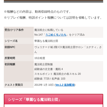
※報酬などの内容は、動画収録時点のものです。
※リプレイ報酬、特訓ポイント報酬については説明を省略しています。
受注/クリア条件
魔法戦士に転職している
No.147「
うごめくモノたち
」をクリア済み
シリーズ名
華麗なる魔法戦士団
依頼NPC
ヴェリナード城 2階 C3 魔法戦士団サロン「ユナティ」さ
ん
所要時間
15分程度
初回報酬
魔法戦士団制服
経験値の古文書・魔戦 4
スキルポイント 魔法戦士の各スキル 20
経験値: 7725 / 名声値: 103
クエスト実装日
2013年 1月 10日 (
Ver.1.2 追加配信
)
シリーズ「華麗なる魔法戦士団」