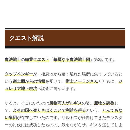
クエスト解説
魔法戦士
の
職業クエスト
「
華麗なる魔法戦士団
」第3話です。
タップペンギー
が、棲息地から遠く離れた場所に集まっていると
いう
衛士団からの情報
を受けて、
衛士ノーランさん
とともに、
ジ
ュレリア地下廃坑
へ調査に向かいます。
すると、そこにいたのは
魔物商人ザルギス
の姿。
魔物を調教
し
て、
よその国へ売りさばくことで利益を得る
という、
とんでもな
い集団
が存在していたのです。ザルギスが仕向けてきたモンスタ
ーの討伐には成功したものの、残念ながらザルギスを逃してしま