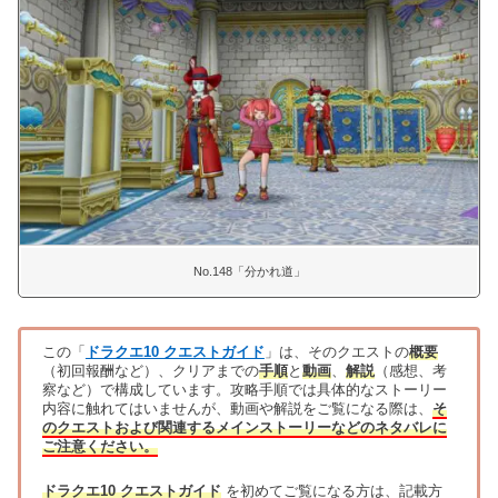
No.148「分かれ道」
この「
ドラクエ10 クエストガイド
」は、そのクエストの
概要
（初回報酬など）、クリアまでの
手順
と
動画
、
解説
（感想、考
察など）で構成しています。攻略手順では具体的なストーリー
内容に触れてはいませんが、動画や解説をご覧になる際は、
そ
のクエストおよび関連するメインストーリーなどのネタバレに
ご注意ください。
ドラクエ10 クエストガイド
を初めてご覧になる方は、記載方