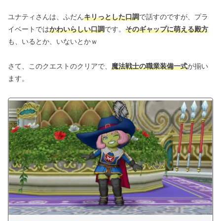
ユナティさんは、ふだん
キリっとした口調
で話すのですが、プラ
イベートでは
かわいらしい口調
です。
そのギャップに萌える殿方
も、いるとか、いないとかｗ
さて、このクエストのクリアで、
魔法戦士の職業装備一式
が揃い
ます。