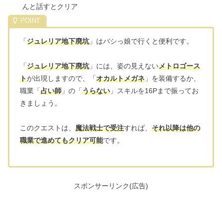
んと話すとクリア
「
ジュレリア地下廃坑
」はバシっ娘で行くと便利です。
「
ジュレリア地下廃坑
」には、姿の見えない
メトロゴース
ト
が出現しますので、「
オカルトメガネ
」を装備するか、
職業「
占い師
」の「
うらない
」スキルを16Pまで振ってお
きましょう。
このクエストは、
魔法戦士で受注
すれば、
それ以降は他の
職業で進めてもクリア可能
です。
スポンサーリンク(広告)