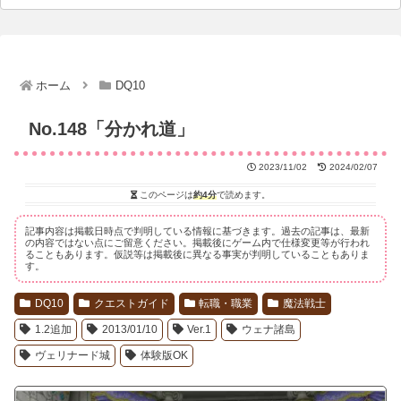
ホーム
DQ10
No.148「分かれ道」
2023/11/02
2024/02/07
このページは
約4分
で読めます。
記事内容は掲載日時点で判明している情報に基づきます。過去の記事は、最新
の内容ではない点にご留意ください。掲載後にゲーム内で仕様変更等が行われ
ることもあります。仮説等は掲載後に異なる事実が判明していることもありま
す。
DQ10
クエストガイド
転職・職業
魔法戦士
1.2追加
2013/01/10
Ver.1
ウェナ諸島
ヴェリナード城
体験版OK