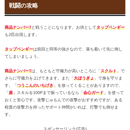
戦闘の攻略
商品ナンバー7
と戦うことになります。お供として
タップペンギー
も2匹出現します。
タップペンギー
は前回と同等の強さなので、落ち着いて先に倒し
てしまいましょう。
商品ナンバー7
は、もともと守備力が高いところに「
スクルト
」で
さらに守備力を上げてきます。また「
大ぼうぎょ
」で身を守りま
す。「
つうこんのいちげき
」を放ってくることがありますので、
「
盾
」スキルを100Pまで振っているなら「
会心ガード
」を使って
おくと安心です。攻撃じゅもんでの攻撃がおすすめですが、ある
程度の攻撃力を持ったサポート仲間がいれば、打撃でも倒せま
す。
スポンサーリンク(広告)