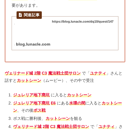
要があります。
https://blog.lunacle.com/dq10/quest/147
blog.lunacle.com
ヴェリナード城
2階
C3
魔法戦士団サロン
で「
ユナティ
」さんと
話すと
カットシーン
（ムービー）、その中で
受注
ジュレリア地下廃坑
に入ると
カットシーン
ジュレリア地下廃坑
E6
にある
水環の間
に入ると
カットシー
ン
、その後
ボス戦
ボス戦に勝利後、
カットシーン
を観る
ヴェリナード城
2階
C3
魔法戦士団サロン
で「
ユナティ
」さ