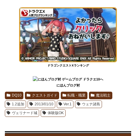
ドラゴンクエストXランキング
にほんブログ村
DQ10
クエストガイド
転職・職業
魔法戦士
1.2追加
2013/01/10
Ver.1
ウェナ諸島
ヴェリナード城
体験版OK