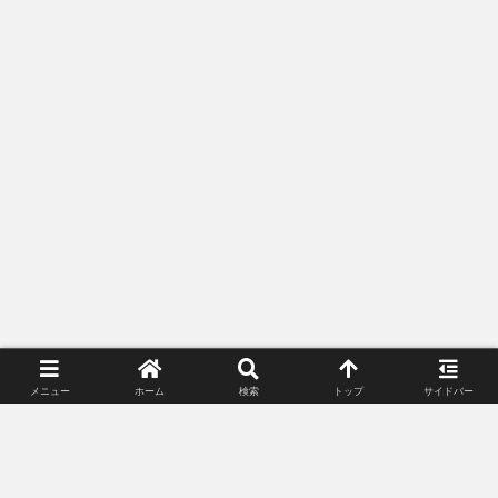
スポンサーリンク（広告）
メニュー
ホーム
検索
トップ
サイドバー
スポンサーリンク(広告)