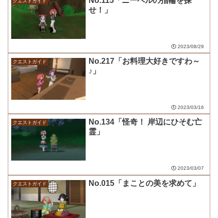
No.115「ニーベルの指輪を探
クエストガイド
せ！」
2023/08/29
No.217「お料理大好きですわ～
クエストガイド
♪」
2023/03/16
No.134「怪奇！ 岸辺にひそむ亡
クエストガイド
霊」
2023/03/07
No.015「まことの美を求めて」
クエストガイド