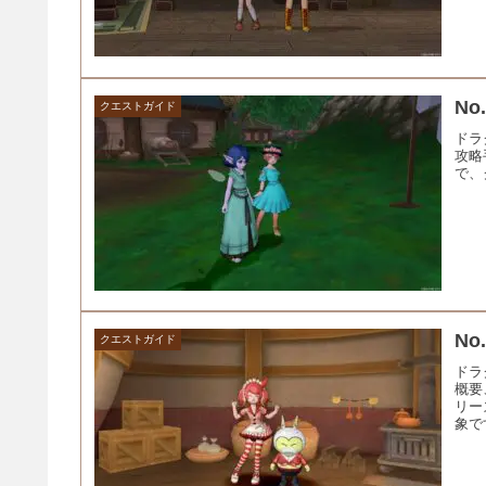
N
クエストガイド
ドラ
攻略
で、
N
クエストガイド
ドラ
概要
リー
象で