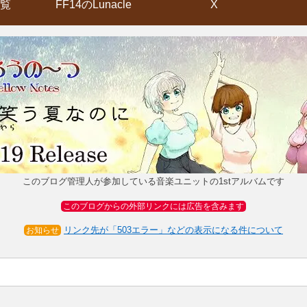
覧
FF14のLunacle
X
このブログ管理人が参加している音楽ユニットの1stアルバムです
このブログからの外部リンクには広告を含みます
リンク先が「503エラー」などの表示になる件について
お知らせ