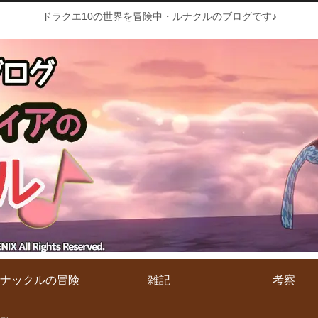
ドラクエ10の世界を冒険中・ルナクルのブログです♪
ナックルの冒険
雑記
考察