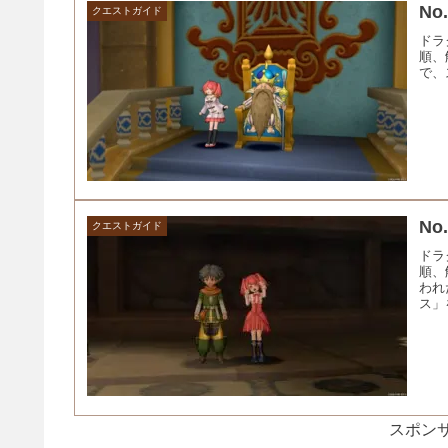
No
クエストガイド
ドラ
順、
で、
No
クエストガイド
ドラ
順、
われ
ス」
スポンサ