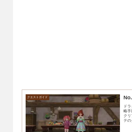
N
クエストガイド
ドラ
略手
クリ
テの