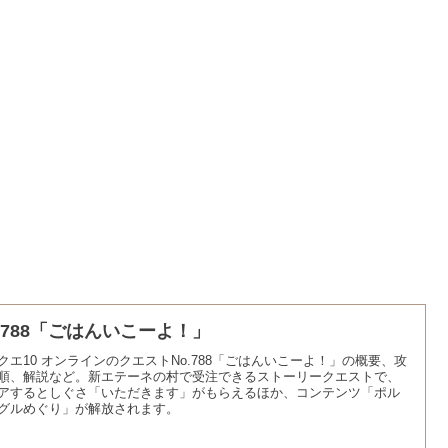
o.788「ごはんいこーよ！」
クエ10 オンラインのクエストNo.788「ごはんいこーよ！」の概要、攻
順、解説など。新エテーネの村で受注できるストーリークエストで、
アするとしぐさ「いただきます」がもらえるほか、コンテンツ「ポル
グルめぐり」が解放されます。