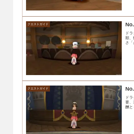
N
クエストガイド
ドラ
順、
さ「
N
クエストガイド
ドラ
要、
酬と