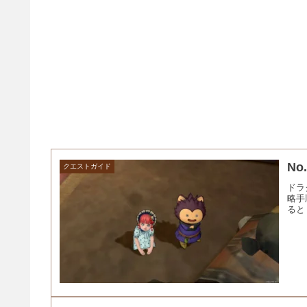
N
クエストガイド
ドラ
略手
ると