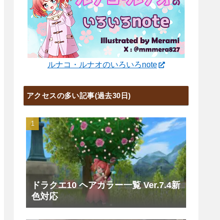
ルナコ・ルナオのいろいろnote
アクセスの多い記事(過去30日)
ドラクエ10 ヘアカラー一覧 Ver.7.4新
色対応