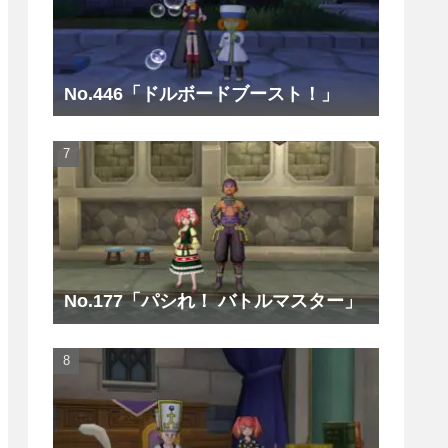
No.446「ドルボードブースト！」
No.177「パシれ！ バトルマスター」