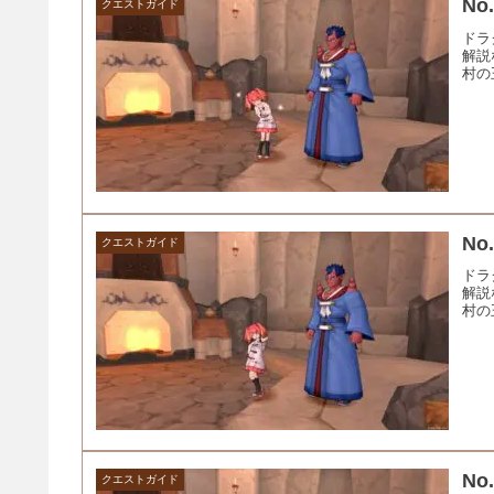
No
クエストガイド
ドラ
解説
村の
No
クエストガイド
ドラ
解説
村の
No
クエストガイド