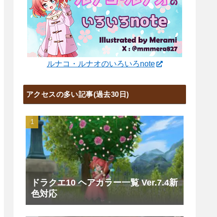
ルナコ・ルナオのいろいろnote
アクセスの多い記事(過去30日)
ドラクエ10 ヘアカラー一覧 Ver.7.4新
色対応