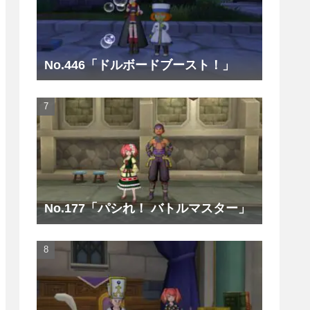
No.446「ドルボードブースト！」
No.177「パシれ！ バトルマスター」