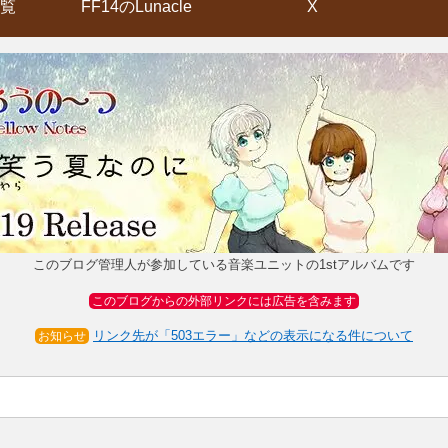
覧
FF14のLunacle
X
このブログ管理人が参加している音楽ユニットの1stアルバムです
このブログからの外部リンクには広告を含みます
リンク先が「503エラー」などの表示になる件について
お知らせ