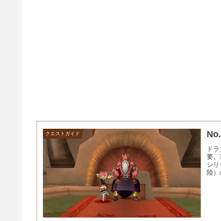
N
クエストガイド
ドラ
要、
シリ
陸）