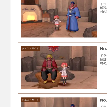
ドラ
解説
村の
No
クエストガイド
ドラ
解説
村の
No
クエストガイド
ドラ