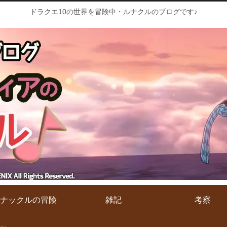
ドラクエ10の世界を冒険中・ルナクルのブログです♪
ナックルの冒険
雑記
考察