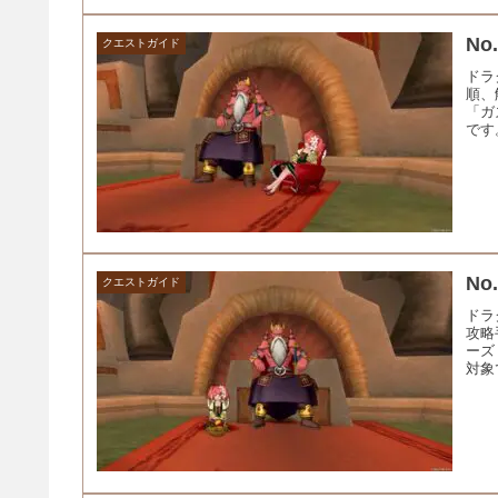
No
クエストガイド
ドラ
順、
「ガ
です
No
クエストガイド
ドラ
攻略
ーズ
対象