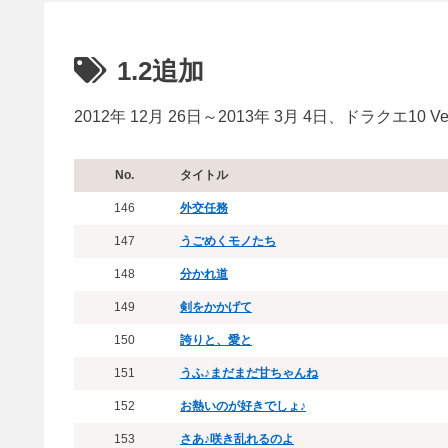
1.2追加
2012年 12月 26日～2013年 3月 4日、ドラクエ
No.
タイトル
146
外交任務
147
うごめくモノたち
148
分かれ道
149
剣をかかげて
150
誇りと、愛と
151
うふ♪まだまだ甘ちゃんね
152
お熱いのが好きでしょ♪
153
さあ♪咲き乱れるのよ