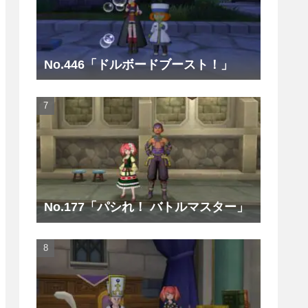
No.446「ドルボードブースト！」
No.177「パシれ！ バトルマスター」