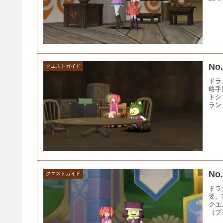
N
クエストガイド
ドラ
略手
トシ
ラン
N
クエストガイド
ドラ
要、
クエ
（プ