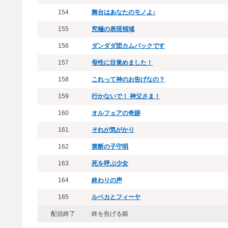
154
舞台はあなたのモノよ♪
155
究極の表現領域
156
ダンダダ団カムバックです
157
母性に目覚めました！
158
これって神のお告げなの？
159
行かないで！ 神父さま！
160
オルフェアの奇跡
161
それが気がかり
162
禁断の子守唄
163
死を呼ぶ少女
164
終わりの声
165
ルベカとフィーヤ
配信終了
終を告げる姫