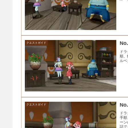
N
クエストガイド
ドラ
順、
ルベ
N
クエストガイド
ドラ
手順
ーン
話で