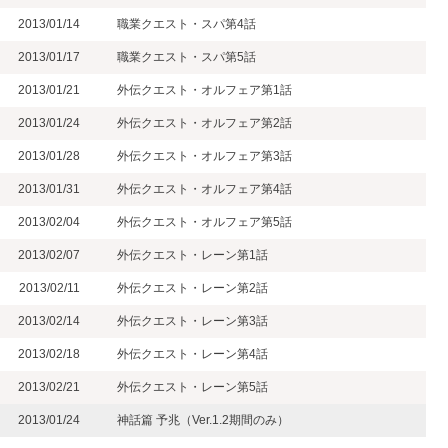
2013/01/14
職業クエスト・スパ第4話
2013/01/17
職業クエスト・スパ第5話
2013/01/21
外伝クエスト・オルフェア第1話
2013/01/24
外伝クエスト・オルフェア第2話
2013/01/28
外伝クエスト・オルフェア第3話
2013/01/31
外伝クエスト・オルフェア第4話
2013/02/04
外伝クエスト・オルフェア第5話
2013/02/07
外伝クエスト・レーン第1話
2013/02/11
外伝クエスト・レーン第2話
2013/02/14
外伝クエスト・レーン第3話
2013/02/18
外伝クエスト・レーン第4話
2013/02/21
外伝クエスト・レーン第5話
2013/01/24
神話篇 予兆（Ver.1.2期間のみ）