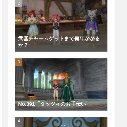
武器チャームゲットまで何年かかる
か？
No.391「タッツィのお手伝い」