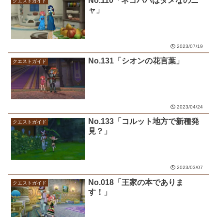
No.110「ネコババはダメなのニ
クエストガイド
ャ」
2023/07/19
No.131「シオンの花言葉」
クエストガイド
2023/04/24
No.133「コルット地方で新種発
クエストガイド
見？」
2023/03/07
No.018「王家の本でありま
クエストガイド
す！」