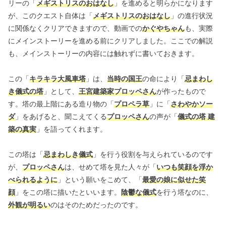
リーの「
メギストリスのおはなし
」を進めると明らかになります
が、このクエスト自体は「
メギストリスのおはなし
」の進行状況
に関係なくクリアできますので、動画での
かぐやちゃん
も、実際
にメインストーリーを進める前にクリアしました。ここでの解説
も、メインストーリーの内容には触れずに書いておきます。
この「
キラキラ大風車塔
」は、
当時の国王
の命により「
忌まわし
き儀式の塔
」として、
王宮建築家プロッペさん
が作ったもので
す。塔の最上階にある造り物の「
プロペラ草
」に「
さわやかソー
ダ
」をあげると、聞こえてくる
プロッペさん
の声が「
儀式の塔 建
築の真実
」を語ってくれます。
この塔は「
忌まわしき儀式
」を行う役割を与えられているのです
が、
プロッペさん
は、せめて塔を見た人々が「
いつも笑顔を浮か
べられるように
」という願いをこめて、「
最愛の娘に似せた笑
顔
」をこの塔に描いたといいます。
陰鬱な儀式
を行う塔なのに、
外観が明るい
のはそのためだったのです。