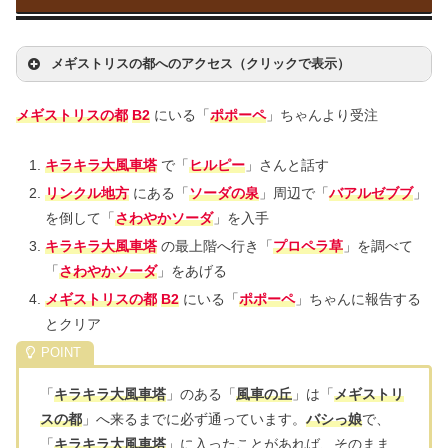
メギストリスの都へのアクセス（クリックで表示）
メギストリスの都
B2
にいる「
ポポーペ
」ちゃんより受注
キラキラ大風車塔
で「
ヒルピー
」さんと話す
リンクル地方
にある「
ソーダの泉
」周辺で「
バアルゼブブ
」
を倒して「
さわやかソーダ
」を入手
キラキラ大風車塔
の最上階へ行き「
プロペラ草
」を調べて
「
さわやかソーダ
」をあげる
メギストリスの都
B2
にいる「
ポポーペ
」ちゃんに報告する
とクリア
「
キラキラ大風車塔
」のある「
風車の丘
」は「
メギストリ
スの都
」へ来るまでに必ず通っています。
バシっ娘
で、
「
キラキラ大風車塔
」に入ったことがあれば、そのまま