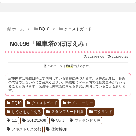
ホーム
DQ10
クエストガイド
No.096「風車塔のほほえみ」
2023/03/09
2023/05/15
このページは
約4分
で読めます。
記事内容は掲載日時点で判明している情報に基づきます。過去の記事は、最新
の内容ではない点にご留意ください。掲載後にゲーム内で仕様変更等が行われ
ることもあります。仮説等は掲載後に異なる事実が判明していることもありま
す。
DQ10
クエストガイド
サブストーリー
しぐさをもらえる
スタンプカード対象
プクランド
1.1
2012/10/09
Ver.1
プクランド大陸
メギストリスの都
体験版OK