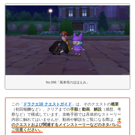
No.096「風車塔のほほえみ」
この「
ドラクエ10 クエストガイド
」は、そのクエストの
概要
（初回報酬など）、クリアまでの
手順
と
動画
、
解説
（感想、考
察など）で構成しています。攻略手順では具体的なストーリー
内容に触れてはいませんが、動画や解説をご覧になる際は、
そ
のクエストおよび関連するメインストーリーなどのネタバレに
ご注意ください。