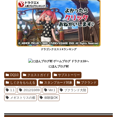
ドラゴンクエストXランキング
にほんブログ村
DQ10
クエストガイド
サブストーリー
しぐさをもらえる
スタンプカード対象
プクランド
1.1
2012/10/09
Ver.1
プクランド大陸
メギストリスの都
体験版OK