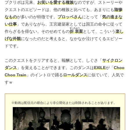
プクリポは元来、
お笑いを愛する種族
なのですが、ストーリーや
クエストのエピソードは、他の種族と比べても、あまりにも
陰惨
なもの
が多いのが特徴です。
プロッペさん
にとって「
気の進まな
い仕事
」でありながら、王宮建築家としては国王の命令に従って
せっ
ちゅう
作らざるを得ない。そのせめてもの
折
衷
案
として、こういう
楽し
げな外観
になったのだと考えると、なかなか泣けてくるエピソー
ドです。
このクエストをクリアすると、報酬として、しぐさ「
サイクロン
ダンス
」を覚えることができます。このダンスは
EXILE
が「
Choo
Choo Train
」のイントロで踊る
ロールダンス
に似ていて、人気で
すｗ
※動画は配信元の都合により非公開化または削除されることがあります。