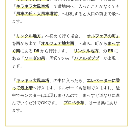
「
キラキラ大風車塔
」で敷地内へ、入ったことがなくても
「
風車の丘・大風車塔前
」へ移動すると入口の前まで飛べ
ます。
「
リンクル地方
」へ初めて行く場合、「
オルフェアの町」
を西から出て「
オルフェア地方西
」へ進み、町から
まっす
ぐ南
にある
D5
から行けます。「
リンクル地方
」の
F5
に
ある「
ソーダの泉
」周辺でのみ「
バアルゼブブ
」が出現し
ます。
「
キラキラ大風車塔
」の中に入ったら、
エレベーターに乗
って最上階
へ行きます。ドルボードも使用できますし、途
中でモンスターは出現しませんので、まっすぐ道なりに進
んでいくだけでOKです。「
プロペラ草
」は一番奥にあり
ます。