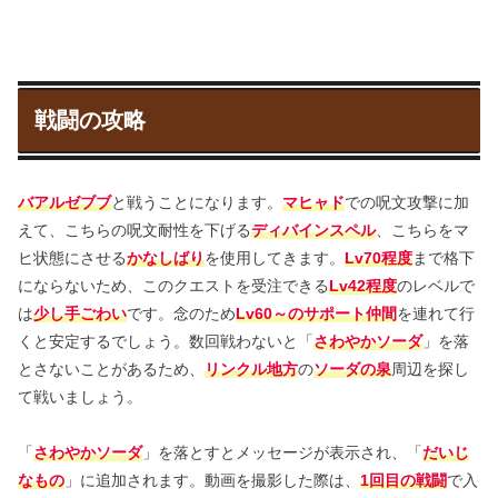
戦闘の攻略
バアルゼブブ
と戦うことになります。
マヒャド
での呪文攻撃に加
えて、こちらの呪文耐性を下げる
ディバインスペル
、こちらをマ
ヒ状態にさせる
かなしばり
を使用してきます。
Lv70程度
まで格下
にならないため、このクエストを受注できる
Lv42程度
のレベルで
は
少し手ごわい
です。念のため
Lv60～のサポート仲間
を連れて行
くと安定するでしょう。数回戦わないと「
さわやかソーダ
」を落
とさないことがあるため、
リンクル地方
の
ソーダの泉
周辺を探し
て戦いましょう。
「
さわやかソーダ
」を落とすとメッセージが表示され、「
だいじ
なもの
」に追加されます。動画を撮影した際は、
1回目の戦闘
で入