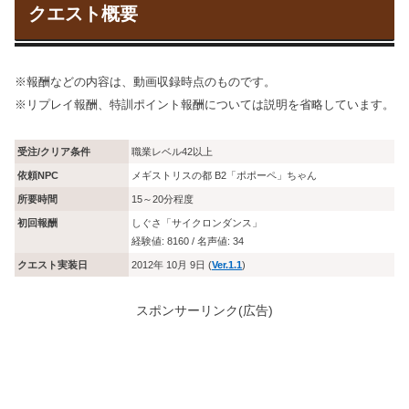
クエスト概要
※報酬などの内容は、動画収録時点のものです。
※リプレイ報酬、特訓ポイント報酬については説明を省略しています。
受注/クリア条件
職業レベル42以上
依頼NPC
メギストリスの都 B2「ポポーペ」ちゃん
所要時間
15～20分程度
初回報酬
しぐさ「サイクロンダンス」
経験値: 8160 / 名声値: 34
クエスト実装日
2012年 10月 9日 (
Ver.1.1
)
スポンサーリンク(広告)