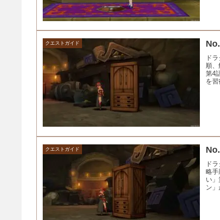
N
クエストガイド
ドラ
順、
第4
を習
N
クエストガイド
ドラ
略手
い」
ン」