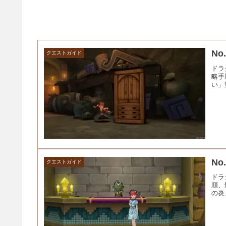
N
クエストガイド
ドラ
略手
い」
N
クエストガイド
ドラ
順、
の炎