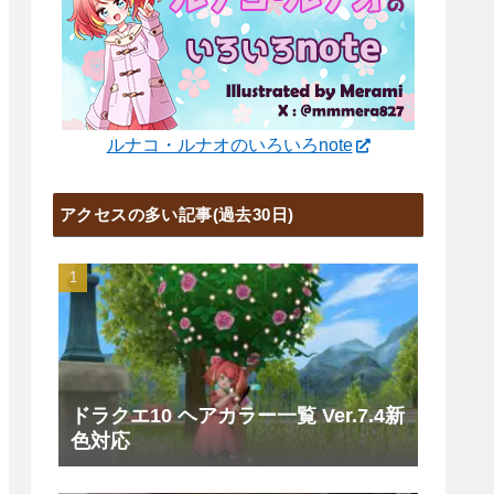
ルナコ・ルナオのいろいろnote
アクセスの多い記事(過去30日)
ドラクエ10 ヘアカラー一覧 Ver.7.4新
色対応