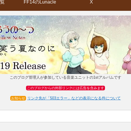
覧
FF14のLunacle
X
このブログ管理人が参加している音楽ユニットの1stアルバムです
このブログからの外部リンクには広告を含みます
リンク先が「503エラー」などの表示になる件について
お知らせ