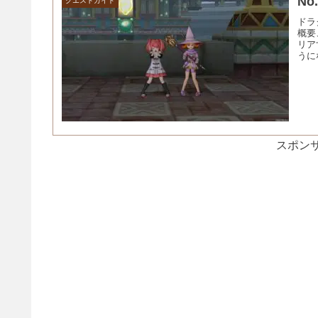
N
クエストガイド
ドラ
概要
リア
うに
スポンサ