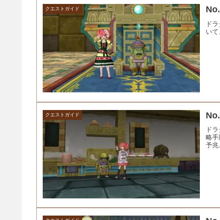
N
クエストガイド
ドラ
いて
N
クエストガイド
ドラ
略手
予兆