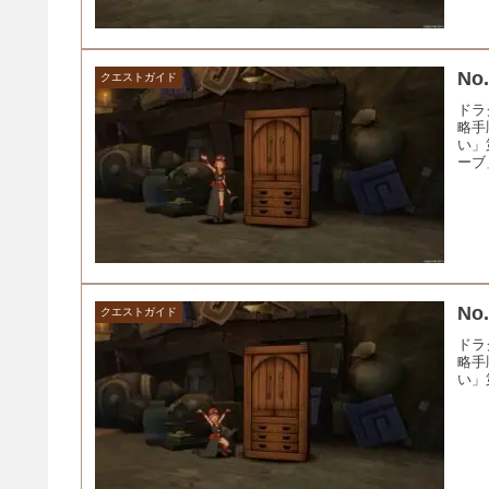
N
クエストガイド
ドラ
略手
い」
ーブ
N
クエストガイド
ドラ
略手
い」