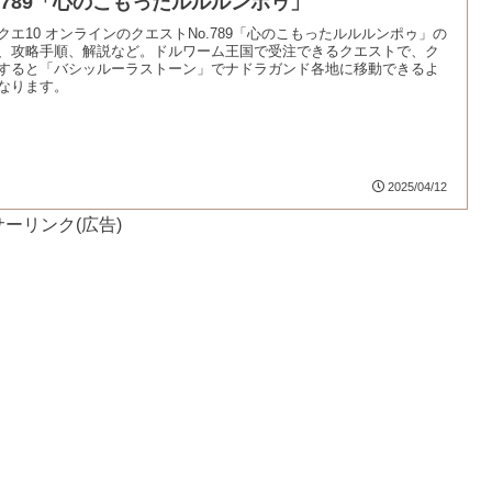
o.789「心のこもったルルルンポゥ」
クエ10 オンラインのクエストNo.789「心のこもったルルルンポゥ」の
、攻略手順、解説など。ドルワーム王国で受注できるクエストで、ク
すると「バシッルーラストーン」でナドラガンド各地に移動できるよ
なります。
2025/04/12
ーリンク(広告)