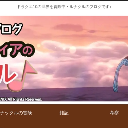
ドラクエ10の世界を冒険中・ルナクルのブログです♪
ナックルの冒険
雑記
考察